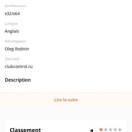
Architecture
x32/x64
Langue
Anglais
Développeur
Oleg Rodnin
Site web
clubcontrol.ru
Description
Lire la suite
Classement
1