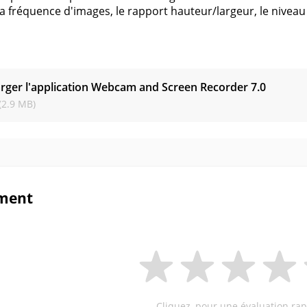
la fréquence d'images, le rapport hauteur/largeur, le niveau
s
rger l'application Webcam and Screen Recorder
7.0
(2.9 MB)
ment
Cliquez, pour une évaluation rap