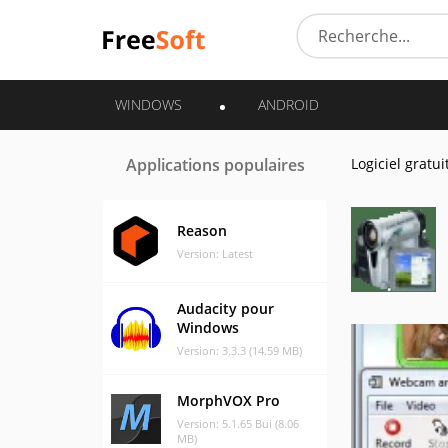
WINDOWS
ANDROID
Applications populaires
Logiciel gratui
Reason
Version: Latest
Audacity pour
Windows
Version: 3.3.3 (14.59 MB)
MorphVOX Pro
Version: 5.1.65 Bui (8.06
MB)