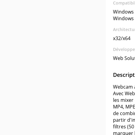
Compatibil
Windows 
Windows 
Architectu
x32/x64
Développe
Web Solu
Descript
Webcam an
Avec Webc
les mixer
MP4, MPE
de combi
partir d'i
filtres (5
marquer l