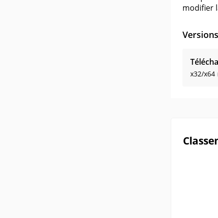
modifier 
Version
Télécha
x32/x64
Classe