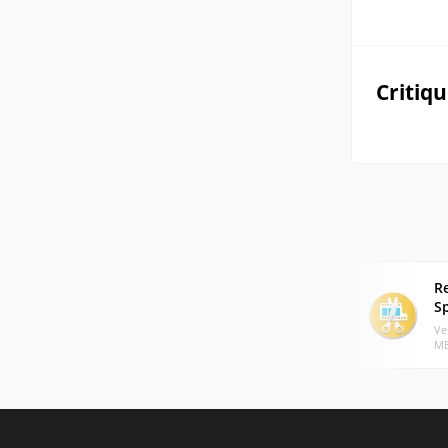
Critiq
R
Sp
Ve
MB