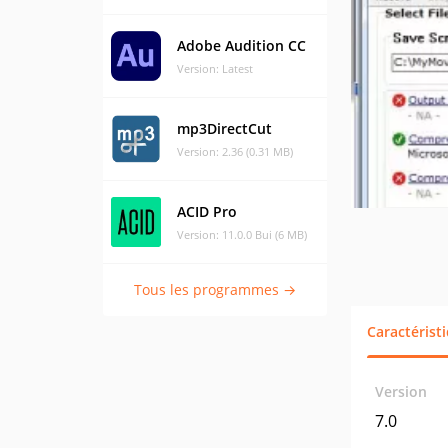
Adobe Audition CC
Version: Latest
mp3DirectCut
Version: 2.36 (0.31 MB)
ACID Pro
Version: 11.0.0 Bui (6 MB)
Tous les programmes →
Caractérist
Version
7.0