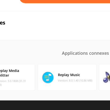
ues
Applications connexes
eplay Media
Replay Music
litter
Version: 8.0.1.40 (10.86 MB)
rsion: 3.0.1808 (31.31
)