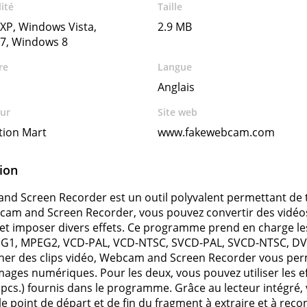
ité
Taille
XP, Windows Vista,
2.9 MB
7, Windows 8
re
Langue
Anglais
ur
Site web
tion Mart
www.fakewebcam.com
ion
d Screen Recorder est un outil polyvalent permettant de tra
am and Screen Recorder, vous pouvez convertir des vidéos,
 et imposer divers effets. Ce programme prend en charge le
G1, MPEG2, VCD-PAL, VCD-NTSC, SVCD-PAL, SVCD-NTSC, DVD
ner des clips vidéo, Webcam and Screen Recorder vous per
mages numériques. Pour les deux, vous pouvez utiliser les eff
0 pcs.) fournis dans le programme. Grâce au lecteur intégré, v
e point de départ et de fin du fragment à extraire et à rec