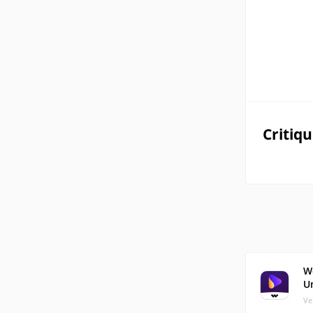
Critiq
W
U
Ve