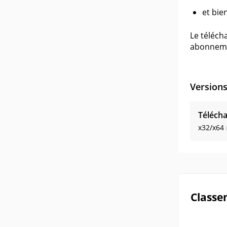
et bie
Le téléch
abonneme
Version
Télécha
x32/x64
Classe