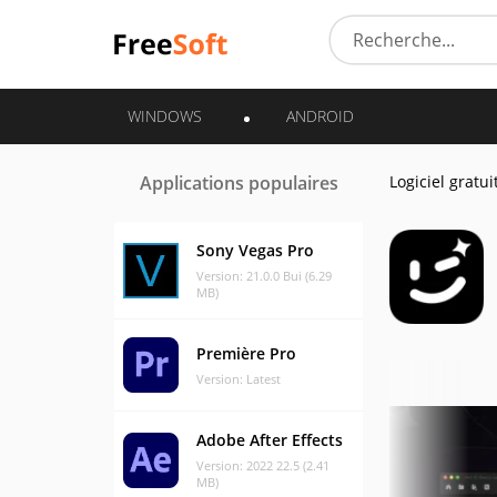
WINDOWS
ANDROID
Applications populaires
Logiciel gratui
Sony Vegas Pro
Version: 21.0.0 Bui (6.29
MB)
Première Pro
Version: Latest
Adobe After Effects
Version: 2022 22.5 (2.41
MB)