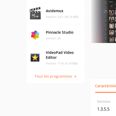
Avidemux
Version: 2.8.1 (38.14 MB)
Pinnacle Studio
Version: 26
VideoPad Video
Editor
Version: 17.01 (6.74 MB)
Tous les programmes →
Caractérist
Version
1.3.5.5