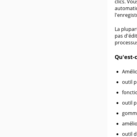
clics. Vo
automatiq
l'enregis
La plupart
pas d'édi
processus
Qu'est-
Amélio
outil 
foncti
outil 
gomme 
amélio
outil 