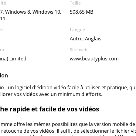
ité
Taille
7, Windows 8, Windows 10,
508.65 MB
11
re
Langue
Autre, Anglais
ur
Site web
ina) Limited
www.beautyplus.com
ion
 - un logiciel d'édition vidéo facile à utiliser et pratique, q
iorer vos vidéos avec un minimum d'efforts.
e rapide et facile de vos vidéos
mme offre les mêmes possibilités que la version mobile de l
la retouche de vos vidéos. Il suffit de sélectionner le fichier