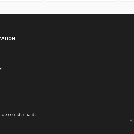
MATION
é
e de confidentialité
©