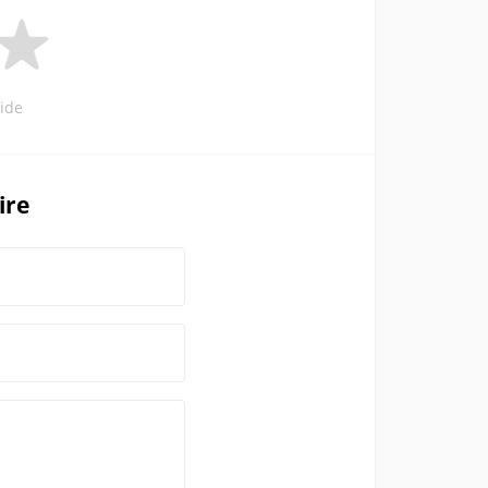
ide
ire