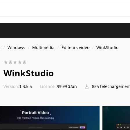
t
Windows
Multimédia
Éditeurs vidéo
WinkStudio
WinkStudio
Version:
1.3.5.5
Licence:
99,99 $/an
885 téléchargemen