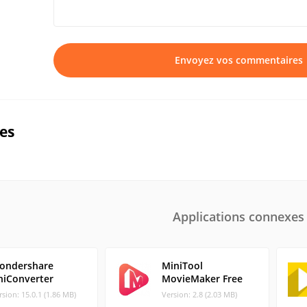
Envoyez vos commentaires
ues
Applications connexes
ondershare
MiniTool
niConverter
MovieMaker Free
rsion: 15.0.1 (1.86 MB)
Version: 2.8 (2.03 MB)