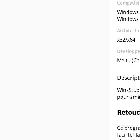
Compatibil
Windows 
Windows 
Architectu
x32/x64
Développe
Meitu (Ch
Descript
WinkStudio
pour amél
Retouch
Ce progra
faciliter 