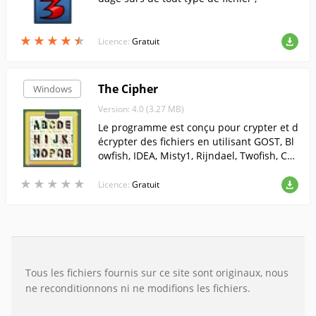
★
★
★
★
★
★
★
★
★
★
Licence:
Gratuit
The Cipher
Windows
Version: 4.0 (3.27 MB)
Le programme est conçu pour crypter et d
écrypter des fichiers en utilisant GOST, Bl
owfish, IDEA, Misty1, Rijndael, Twofish, Cas
t128, Cast256, RC2, RC5, RC6, DES, TEA, CH
★
★
★
★
★
★
★
★
★
★
R, BIT.
Licence:
Gratuit
Tous les fichiers fournis sur ce site sont originaux, nous
ne reconditionnons ni ne modifions les fichiers.