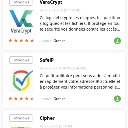
VeraCrypt
Windows
Version: 1.25.9 (21.14 MB)
Ce logiciel crypte les disques, les partition
s logiques et les fichiers. Il protège en tou
te sécurité vos données contre les accès n
on autorisés, les attaques de virus et autr
★
★
★
★
★
★
★
★
★
★
es interférences indésirables.
Licence:
Gratuit
SafeIP
Windows
Version: 2.0.0.2616 (2.59 MB)
Ce petit utilitaire peut vous aider à modifi
er rapidement votre adresse IP actuelle et
à protéger vos informations personnelles
en ligne.
★
★
★
★
★
★
★
★
★
★
Licence:
Gratuit
Cipher
Windows
Version: 4.0 (3.19 MB)