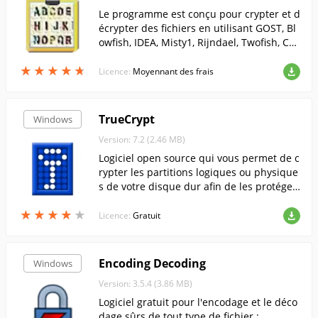
Le programme est conçu pour crypter et d
écrypter des fichiers en utilisant GOST, Bl
owfish, IDEA, Misty1, Rijndael, Twofish, Cas
t128, Cast256, RC2, RC5, RC6, DES, TEA, CH
★
★
★
★
★
★
★
★
★
★
R, BIT.
Licence:
Moyennant des frais
TrueCrypt
Windows
Version: 7.2 (2.46 MB)
Logiciel open source qui vous permet de c
rypter les partitions logiques ou physique
s de votre disque dur afin de les protéger
contre tout accès par des personnes extér
★
★
★
★
★
★
★
★
★
★
ieures.....
Licence:
Gratuit
Encoding Decoding
Windows
Version: 3.5.4 (3.86 MB)
Logiciel gratuit pour l'encodage et le déco
dage sûrs de tout type de fichier ;