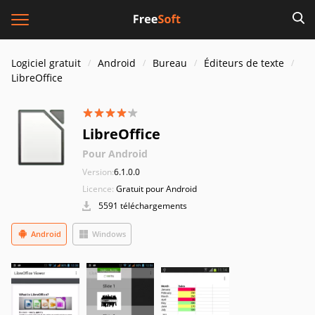
Logiciel gratuit
Android
Bureau
Éditeurs de texte
LibreOffice
LibreOffice
Pour Android
Version:
6.1.0.0
Licence:
Gratuit pour Android
5591 téléchargements
Android
Windows