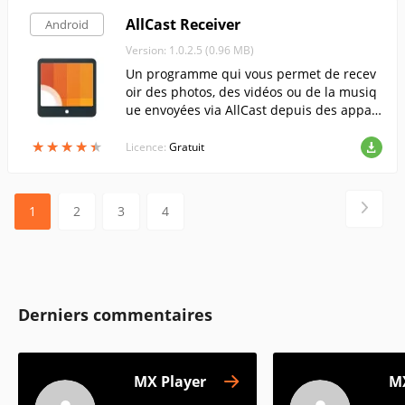
AllCast Receiver
Android
Version: 1.0.2.5 (0.96 MB)
Un programme qui vous permet de recev
oir des photos, des vidéos ou de la musiq
ue envoyées via AllCast depuis des appar
eils mobiles Android.
★
★
★
★
★
★
★
★
★
★
Licence:
Gratuit
1
2
3
4
Derniers commentaires
MX Player
MX