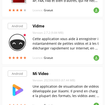
4P, F4A, F4B et bien d'autres, qui ne néces
site pas de lecteur Flash.
★
★
★
★
★
★
★
★
★
★
Licence:
Gratuit
Vidme
Android
Version: 2.7.2 (9.84 MB)
Cette application vous aide à enregistrer i
nstantanément de petites vidéos et à les t
élécharger rapidement sur Internet, en vo
us donnant un lien court pour les mettre
★
★
★
★
★
★
★
★
★
★
en ligne sur les médias sociaux.
Licence:
Gratuit
Mi Video
Android
Version: 2023063003 (67.44 MB)
Une application de visualisation de vidéos
développée par Xiaomi. Il prend en charg
e la plupart des formats, les vidéos avec p
lusieurs pistes audio et possède un certai