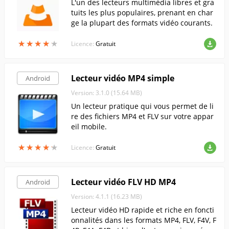
L'un des lecteurs multimédia libres et gra
tuits les plus populaires, prenant en char
ge la plupart des formats vidéo courants.
★
★
★
★
★
★
★
★
★
★
Licence:
Gratuit
Lecteur vidéo MP4 simple
Android
Version: 3.1.0 (15.64 MB)
Un lecteur pratique qui vous permet de li
re des fichiers MP4 et FLV sur votre appar
eil mobile.
★
★
★
★
★
★
★
★
★
★
Licence:
Gratuit
Lecteur vidéo FLV HD MP4
Android
Version: 4.1.1 (16.23 MB)
Lecteur vidéo HD rapide et riche en foncti
onnalités dans les formats MP4, FLV, F4V, F