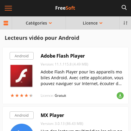
Catégories
Licence
Lecteurs vidéo pour Android
Adobe Flash Player
Android
Version: 11.1.115.8 (4.49 MB)
Adobe Flash Player pour les appareils mo
biles Android. Avec cette application, vous
pouvez naviguer sur Internet, écouter de l
a musique et regarder des vidéos.
★
★
★
★
★
★
★
★
★
★
Licence:
Gratuit
MX Player
Android
Version: 3.0.13 (86.43 MB)