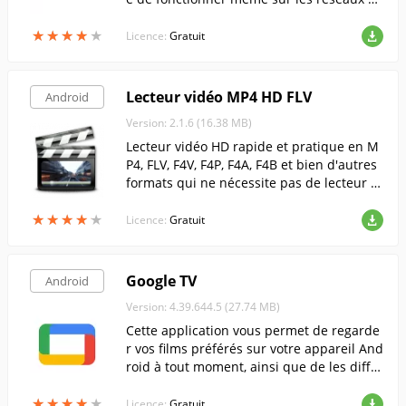
aible débit Internet.
★
★
★
★
★
★
★
★
★
★
Licence:
Gratuit
Lecteur vidéo MP4 HD FLV
Android
Version: 2.1.6 (16.38 MB)
Lecteur vidéo HD rapide et pratique en M
P4, FLV, F4V, F4P, F4A, F4B et bien d'autres
formats qui ne nécessite pas de lecteur Fl
ash.
★
★
★
★
★
★
★
★
★
★
Licence:
Gratuit
Google TV
Android
Version: 4.39.644.5 (27.74 MB)
Cette application vous permet de regarde
r vos films préférés sur votre appareil And
roid à tout moment, ainsi que de les diffu
ser sur votre téléviseur via Chromecast.
★
★
★
★
★
★
★
★
★
★
Licence:
Gratuit