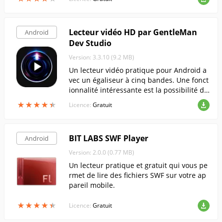
Lecteur vidéo HD par GentleMan
Android
Dev Studio
Version: 3.3.10 (9.2 MB)
Un lecteur vidéo pratique pour Android a
vec un égaliseur à cinq bandes. Une fonct
ionnalité intéressante est la possibilité de
verrouiller l'écran lorsque la vidéo est en
★
★
★
★
★
★
★
★
★
★
Licence:
Gratuit
cours de lecture.
BIT LABS SWF Player
Android
Version: 2.0.0 (0.77 MB)
Un lecteur pratique et gratuit qui vous pe
rmet de lire des fichiers SWF sur votre ap
pareil mobile.
★
★
★
★
★
★
★
★
★
★
Licence:
Gratuit