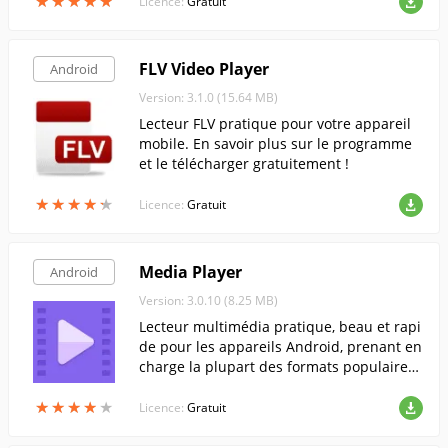
★
★
★
★
★
★
★
★
★
★
n nombre d'autres fonctions utiles.
Licence:
Gratuit
FLV Video Player
Android
Version: 3.1.0 (15.64 MB)
Lecteur FLV pratique pour votre appareil
mobile. En savoir plus sur le programme
et le télécharger gratuitement !
★
★
★
★
★
★
★
★
★
★
Licence:
Gratuit
Media Player
Android
Version: 3.0.10 (8.25 MB)
Lecteur multimédia pratique, beau et rapi
de pour les appareils Android, prenant en
charge la plupart des formats populaires
et les sous-titres externes.
★
★
★
★
★
★
★
★
★
★
Licence:
Gratuit