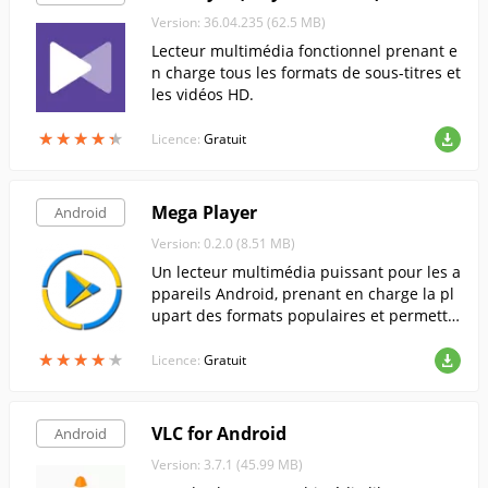
Version: 36.04.235 (62.5 MB)
Lecteur multimédia fonctionnel prenant e
n charge tous les formats de sous-titres et
les vidéos HD.
★
★
★
★
★
★
★
★
★
★
Licence:
Gratuit
Mega Player
Android
Version: 0.2.0 (8.51 MB)
Un lecteur multimédia puissant pour les a
ppareils Android, prenant en charge la pl
upart des formats populaires et permetta
nt un contrôle gestuel facile.
★
★
★
★
★
★
★
★
★
★
Licence:
Gratuit
VLC for Android
Android
Version: 3.7.1 (45.99 MB)