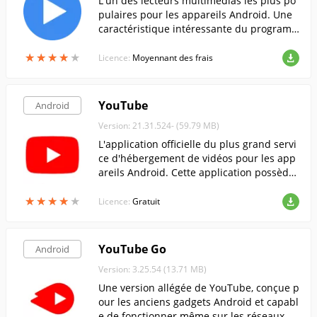
L'un des lecteurs multimédias les plus po
pulaires pour les appareils Android. Une
caractéristique intéressante du program
me est l'utilisation d'une fonction unique
★
★
★
★
★
★
★
★
★
★
de décodage multi-core.
Licence:
Moyennant des frais
YouTube
Android
Version: 21.31.524- (59.79 MB)
L'application officielle du plus grand servi
ce d'hébergement de vidéos pour les app
areils Android. Cette application possède
toutes les fonctionnalités disponibles sur
★
★
★
★
★
★
★
★
★
★
YouTube.
Licence:
Gratuit
YouTube Go
Android
Version: 3.25.54 (13.71 MB)
Une version allégée de YouTube, conçue p
our les anciens gadgets Android et capabl
e de fonctionner même sur les réseaux à f