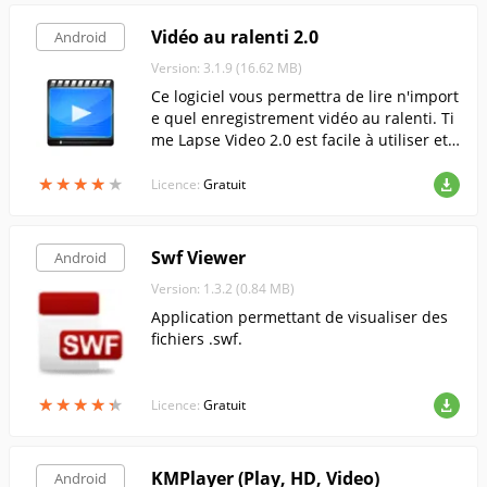
Vidéo au ralenti 2.0
Android
Version: 3.1.9 (16.62 MB)
Ce logiciel vous permettra de lire n'import
e quel enregistrement vidéo au ralenti. Ti
me Lapse Video 2.0 est facile à utiliser et c
omporte toutes les fonctions d'un lecteur
★
★
★
★
★
★
★
★
★
★
vidéo.
Licence:
Gratuit
Swf Viewer
Android
Version: 1.3.2 (0.84 MB)
Application permettant de visualiser des
fichiers .swf.
★
★
★
★
★
★
★
★
★
★
Licence:
Gratuit
KMPlayer (Play, HD, Video)
Android