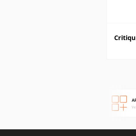
Critiq
A
Ve