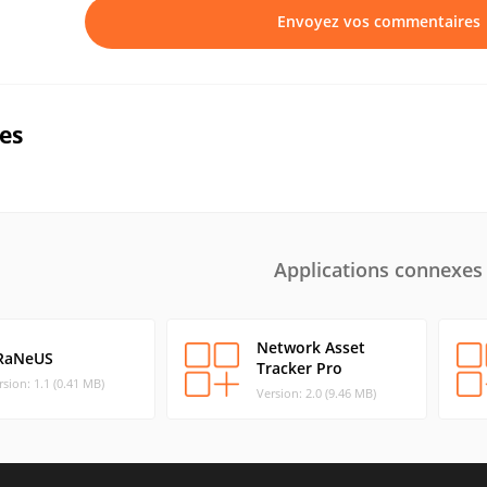
Envoyez vos commentaires
ues
Applications connexes
Network Asset
RaNeUS
Tracker Pro
rsion: 1.1 (0.41 MB)
Version: 2.0 (9.46 MB)