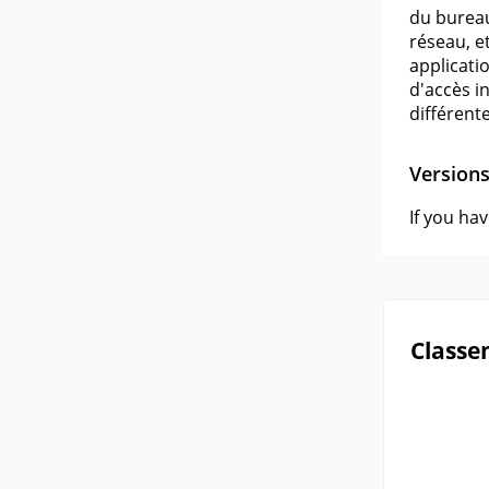
du bureau
réseau, e
applicati
d'accès i
différent
Version
If you ha
Classe