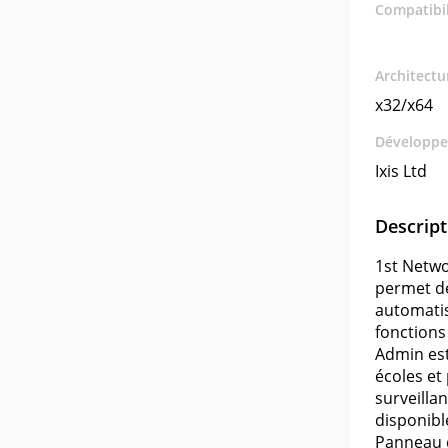
Compatibil
Architectu
x32/x64
Développe
Ixis Ltd
Descript
1st Netwo
permet de
automatis
fonctions
Admin est 
écoles et
surveilla
disponibl
Panneau d