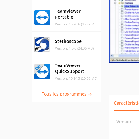
TeamViewer
Portable
Version: 15.20.6 (35.87 MB)
Stéthoscope
Version: 1.5.6 (24.06 MB)
TeamViewer
QuickSupport
Version: 15.24.5 (20.68 MB)
Tous les programmes →
Caractérist
Version