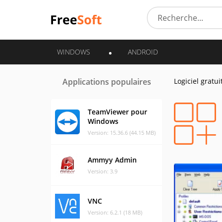
WINDOWS
ANDROID
Applications populaires
Logiciel gratui
TeamViewer pour
Windows
Version: 15.36.6 (44.15 MB)
Ammyy Admin
Version: 3.9
VNC
Version: 6.2.1 (18 MB)