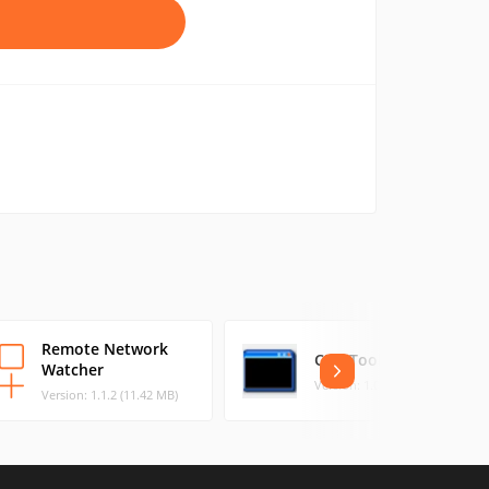
Remote Network
CMDTools
Watcher
Version: 1.01 (0.53 MB)
Version: 1.1.2 (11.42 MB)