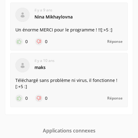
il y a 9 ans
Nina Mikhaylovna
Un énorme MERCI pour le programme ! !![:+5 :]
0
0
Réponse
il y a 10 ans
maks
Téléchargé sans problème ni virus, il fonctionne !
[:+5 :]
0
0
Réponse
Applications connexes