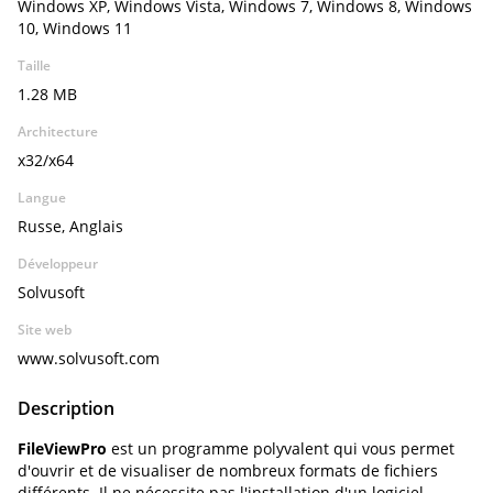
Windows XP, Windows Vista, Windows 7, Windows 8, Windows
10, Windows 11
Taille
1.28 MB
Architecture
x32/x64
Langue
Russe, Anglais
Développeur
Solvusoft
Site web
www.solvusoft.com
Description
FileViewPro
est un programme polyvalent qui vous permet
d'ouvrir et de visualiser de nombreux formats de fichiers
différents. Il ne nécessite pas l'installation d'un logiciel