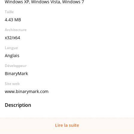
Windows XP, Windows Vista, Windows 7
Taille
4.43 MB
Architecture
x32/x64
Langue
Anglais
Développeur
BinaryMark
Site web
www.binarymark.com
Description
Lire la suite