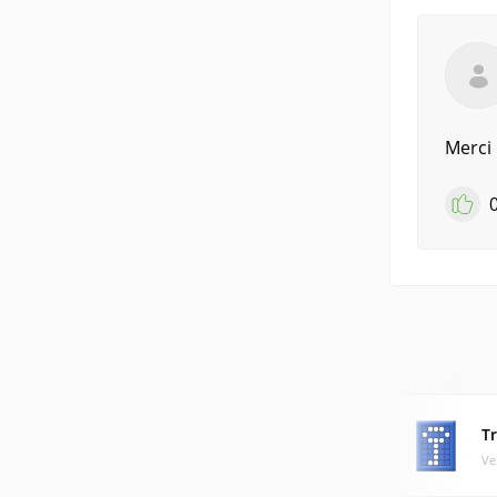
Merci 
T
Ve