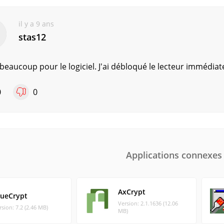
il y a 9 ans
stas12
beaucoup pour le logiciel. J'ai débloqué le lecteur immédia
0
0
Applications connexes
AxCrypt
rueCrypt
Version: 2.1.1636 (12.06
rsion: 7.2 (2.46 MB)
MB)