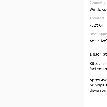
Compatibil
Windows 
Architectu
x32/x64
Développe
Addictive
Descript
BitLocker
facilemen
Après avo
principale
déverroui