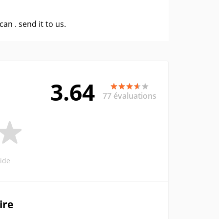
 can .
send it to us
.
3.64
77 évaluations
ide
ire