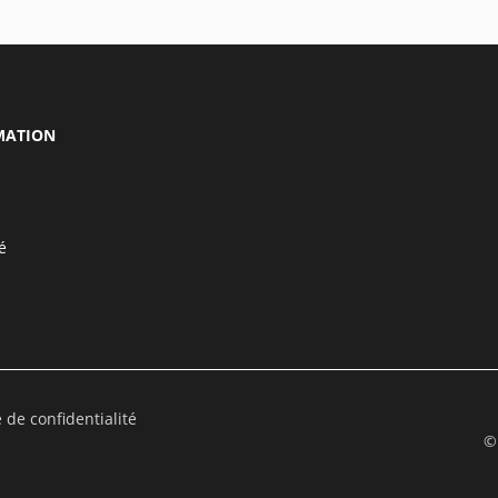
MATION
é
e de confidentialité
©