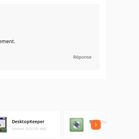
tement.
Réponse
DesktopKeeper
BestCrypt Container
Version: 4.0 (1.87 MB)
Version: 9.05.1 (37.92 MB)