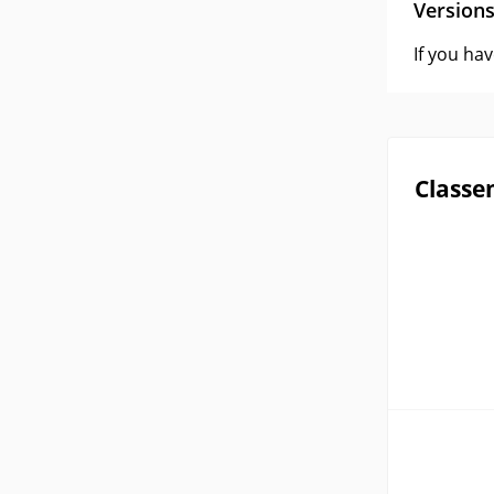
Version
If you ha
Classe