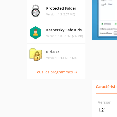
Protected Folder
Version: 1.3 (3.07 MB)
Kaspersky Safe Kids
Version: 1.0.5.1360 (2.6 MB)
dirLock
Version: 1.4.1 (0.14 MB)
Tous les programmes →
Caractérist
Version
1.21