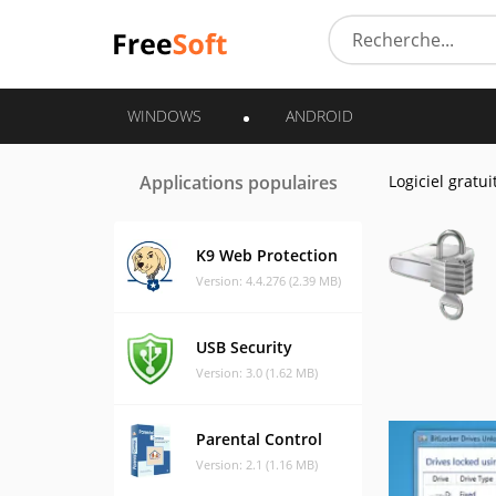
WINDOWS
ANDROID
Applications populaires
Logiciel gratui
K9 Web Protection
Version: 4.4.276 (2.39 MB)
USB Security
Version: 3.0 (1.62 MB)
Parental Control
Version: 2.1 (1.16 MB)