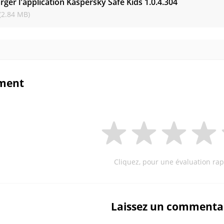
rger l'application Kaspersky Safe Kids
1.0.4.304
(2.84 MB)
ment
Cliquez, pour une évaluation rap
Laissez un commenta