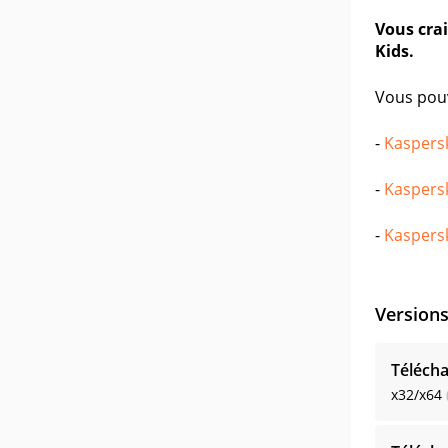
Vous cra
Kids.
Vous pouv
-
Kaspers
-
Kaspersk
-
Kaspersk
Version
Télécha
x32/x64