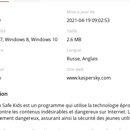
Mise à jour de
0
2021-04-19 09:02:53
ité
Taille
7, Windows 8, Windows 10
2.6 MB
re
Langue
Russe, Anglais
ur
Site web
y
www.kaspersky.com
ion
 Safe Kids est un programme qui utilise la technologie ép
ontre les contenus indésirables et dangereux sur Internet. 
lement dangereux, assurant ainsi la sécurité des jeunes utili