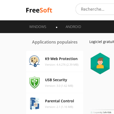
WINDOWS
ANDROID
Applications populaires
Logiciel gratui
K9 Web Protection
Version: 4.4.276 (2.39 MB)
USB Security
Version: 3.0 (1.62 MB)
Parental Control
Version: 2.1 (1.16 MB)