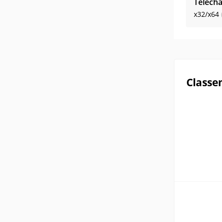
Télécha
x32/x64
Classe