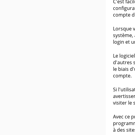
C'est faci
configura
compte d
Lorsque v
système, 
login et 
Le logici
d'autres 
le biais d
compte.
Si l'util
avertisse
visiter le
Avec ce pr
programme
à des sit