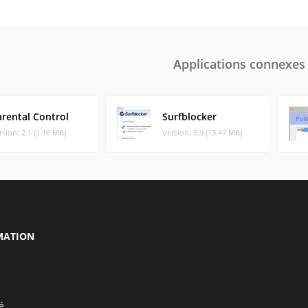
Applications connexes
arental Control
Surfblocker
rsion: 2.1 (1.16 MB)
Version: 5.9 (13.47 MB)
MATION
é