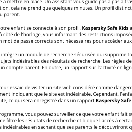
le à mettre en place. Un assistant vous guide pas à pas à trav
tion, cela ne prend que quelques minutes. Un profil distinct e
u parent.
otre enfant se connecte à son profil,
Kaspersky Safe Kids
a
à côté de l'horloge, vous informant des restrictions imposé
un mot de passe corrects sont nécessaires pour accéder a
el intègre un module de recherche sécurisée qui supprime tou
sujets indésirables des résultats de recherche. Les règles d
'un compte parent. En outre, un rapport sur l'activité en lign
isateur essaie de visiter un site web considéré comme danger
ment indiquant que le site est indésirable. Cependant, l'enf
 site, ce qui sera enregistré dans un rapport
Kaspersky Safe
ogramme, vous pouvez surveiller ce que votre enfant fait sur I
 filtre les résultats de recherche et bloque l'accès à certa
es indésirables en sachant que ses parents le découvriron