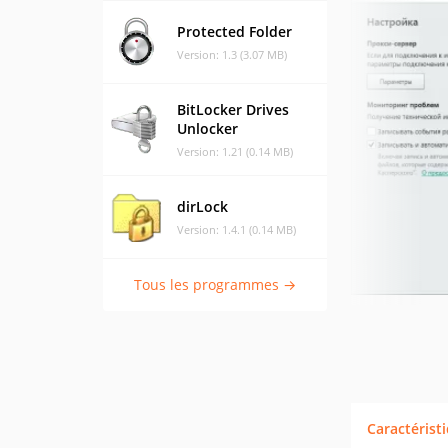
Protected Folder
Version: 1.3 (3.07 MB)
BitLocker Drives
Unlocker
Version: 1.21 (0.14 MB)
dirLock
Version: 1.4.1 (0.14 MB)
Tous les programmes →
Caractérist