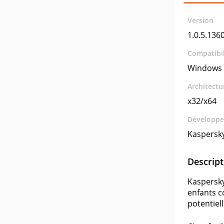
Version
1.0.5.136
Compatibil
Windows 
Architectu
x32/x64
Développe
Kaspersk
Descript
Kaspersky
enfants c
potentiel