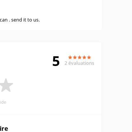
 can .
send it to us
.
5
2 évaluations
ide
ire