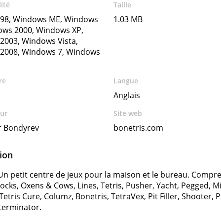
ité
Taille
98, Windows ME, Windows
1.03 MB
ows 2000, Windows XP,
2003, Windows Vista,
2008, Windows 7, Windows
re
Langue
Anglais
ur
Site web
r Bondyrev
bonetris.com
ion
Un petit centre de jeux pour la maison et le bureau. Compren
Blocks, Oxens & Cows, Lines, Tetris, Pusher, Yacht, Pegged, 
Tetris Cure, Columz, Bonetris, TetraVex, Pit Filler, Shooter, 
terminator.