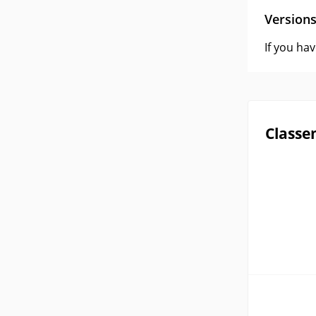
Version
If you ha
Classe