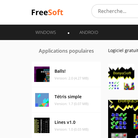
WINDOWS
ANDROID
Applications populaires
Logiciel gratui
Balls!
Version: 2.0 (4.27 MB)
Tétris simple
Version: 1.7 (0.07 MB)
Lines v1.0
Version: 1.0 (0.03 MB)