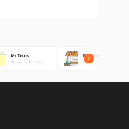
Mr.Tetris
RatTetris
Version: 1.04 (0.52 MB)
Version: latest (0.34 MB)