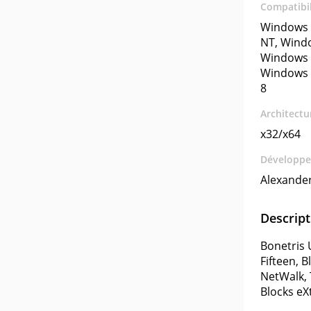
Compatibil
Windows 
NT, Wind
Windows 
Windows 
8
Architectu
x32/x64
Développe
Alexande
Descript
Bonetris 
Fifteen, 
NetWalk, 
Blocks eX