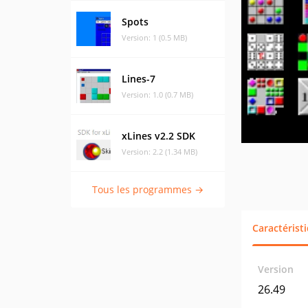
Spots
Version: 1 (0.5 MB)
Lines-7
Version: 1.0 (0.7 MB)
xLines v2.2 SDK
Version: 2.2 (1.34 MB)
Tous les programmes →
Caractérist
Version
26.49