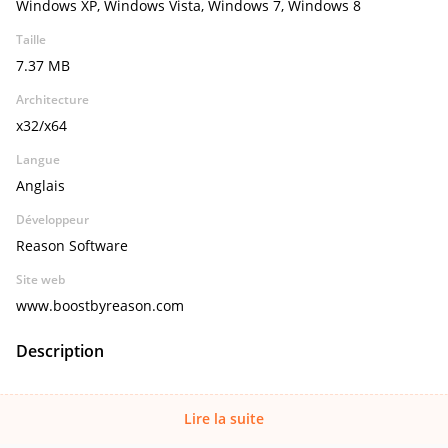
Windows XP, Windows Vista, Windows 7, Windows 8
Taille
7.37 MB
Architecture
x32/x64
Langue
Anglais
Développeur
Reason Software
Site web
www.boostbyreason.com
Description
Lire la suite