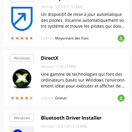
Version: 5.8.7.0 (1.01 MB)
Un dispositif de mise à jour automatique
des pilotes. Ilscanne automatiquement vo
tre système et trouve les pilotes qui doive
nt être mis à jour.
★
★
★
★
★
★
★
★
★
★
Licence:
Moyennant des frais
DirectX
Windows
Version: 11 (0.28 MB)
Une gamme de technologies qui font des
ordinateurs basés sur Windows l'environn
ement idéal pour exécuter et afficher des
applications riches en éléments multiméd
★
★
★
★
★
★
★
★
★
★
ias.....
Licence:
Gratuit
Bluetooth Driver Installer
Windows
Version: 1.0.0.128 (3.19 MB)