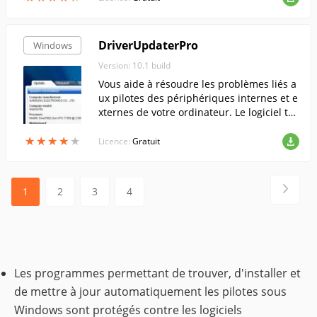
DriverUpdaterPro
Windows
Version: 10.1 build
Vous aide à résoudre les problèmes liés a
ux pilotes des périphériques internes et e
xternes de votre ordinateur. Le logiciel tro
uve automatiquement les pilotes appropri
★
★
★
★
★
★
★
★
★
★
és et les mises à jour des pilotes pour votr
Licence:
Gratuit
e matériel.
1
2
3
4
Les programmes permettant de trouver, d'installer et
de mettre à jour automatiquement les pilotes sous
Windows sont protégés contre les logiciels