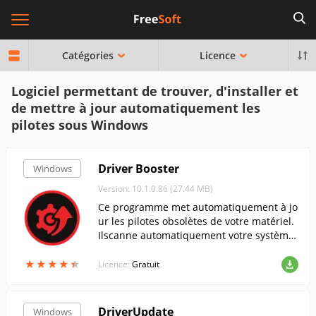
Catégories
Licence
Logiciel permettant de trouver, d'installer et
de mettre à jour automatiquement les
pilotes sous Windows
Driver Booster
Windows
Version: 10.1.0.86 (27.44 MB)
Ce programme met automatiquement à jo
ur les pilotes obsolètes de votre matériel.
Ilscanne automatiquement votre système,
télécharge et installe les pilotes.....
★
★
★
★
★
★
★
★
★
★
Licence:
Gratuit
DriverUpdate
Windows