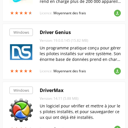
rend en charge plus de 200 000 appareils
de différents fabricants.
★
★
★
★
★
★
★
★
★
★
Licence:
Moyennant des frais
Driver Genius
Windows
Version: 19.0.0.145 (15.82 MB)
Un programme pratique conçu pour gérer
les pilotes installés sur votre système. Son
énorme base de données prend en charg
e plus de 30 000 appareils différents.
★
★
★
★
★
★
★
★
★
★
Licence:
Moyennant des frais
DriverMax
Windows
Version: 14.11 (5.88 MB)
Un logiciel pour vérifier et mettre à jour le
s pilotes installés, et pour sauvegarder ce
ux qui ont déjà été installés.