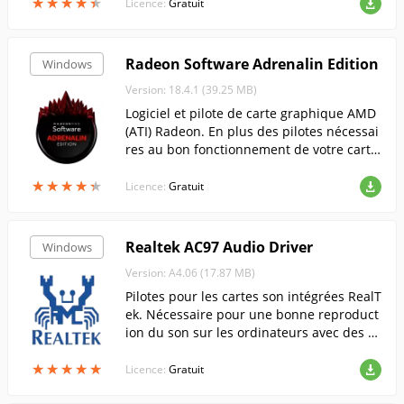
★
★
★
★
★
★
★
★
★
★
Licence:
Gratuit
Radeon Software Adrenalin Edition
Windows
Version: 18.4.1 (39.25 MB)
Logiciel et pilote de carte graphique AMD
(ATI) Radeon. En plus des pilotes nécessai
res au bon fonctionnement de votre carte
graphique, ce kit contient le logiciel officie
★
★
★
★
★
★
★
★
★
★
l du fabricant de la carte graphique.
Licence:
Gratuit
Realtek AC97 Audio Driver
Windows
Version: А4.06 (17.87 MB)
Pilotes pour les cartes son intégrées RealT
ek. Nécessaire pour une bonne reproduct
ion du son sur les ordinateurs avec des ca
rtes son compatibles.
★
★
★
★
★
★
★
★
★
★
Licence:
Gratuit