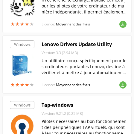
our les pilotes de votre ordinateur de ma
nière indépendante. Il permet également
de restaurer une version antérieure du pi
★
★
★
★
★
★
★
★
★
★
lote en cas de problème avec un nouveau
Licence:
Moyennant des frais
pilote.
Lenovo Drivers Update Utility
Windows
Version: 3.3 (2.94 MB)
Un utilitaire conçu spécifiquement pour le
s ordinateurs portables Lenovo, destiné à
vérifier et à mettre à jour automatiqueme
nt les pilotes.
★
★
★
★
★
★
★
★
★
★
Licence:
Moyennant des frais
Tap-windows
Windows
Version: 9.21.2 (0.25 MB)
Pilotes nécessaires au bon fonctionnemen
t des périphériques TAP virtuels, qui sont
à leur tour nécessaires au fonctionnemen