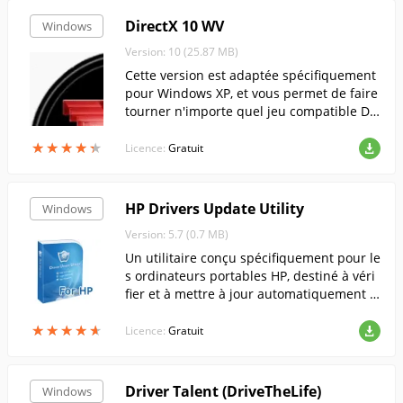
DirectX 10 WV
Windows
Version: 10 (25.87 MB)
Cette version est adaptée spécifiquement
pour Windows XP, et vous permet de faire
tourner n'importe quel jeu compatible DX
10 sur celui-ci.....
★
★
★
★
★
★
★
★
★
★
Licence:
Gratuit
HP Drivers Update Utility
Windows
Version: 5.7 (0.7 MB)
Un utilitaire conçu spécifiquement pour le
s ordinateurs portables HP, destiné à véri
fier et à mettre à jour automatiquement le
s pilotes.
★
★
★
★
★
★
★
★
★
★
Licence:
Gratuit
Driver Talent (DriveTheLife)
Windows