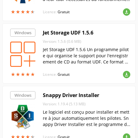
t d'OpenVPN.
★
★
★
★
★
★
★
★
★
★
Licence:
Gratuit
Jet Storage UDF 1.5.6
Windows
Version: 1.5.6 (0.6 MB)
Jet Storage UDF 1.5.6 Un programme pilot
e qui organise le support pour l'enregistr
ement de CD au format UDF. Ce format pe
rmet d'utiliser des disques réinscriptibles
★
★
★
★
★
★
★
★
★
★
(CD-RW, DVD-R...).
Licence:
Gratuit
Snappy Driver Installer
Windows
Version: 1.19.4 (5.13 MB)
Le logiciel est conçu pour installer et mett
re à jour automatiquement les pilotes. Sn
appy Driver Installer est le programme d'i
nstallation de pilotes le plus précis et san
★
★
★
★
★
★
★
★
★
★
s erreur disponible aujourd'hui.
Licence:
Gratuit