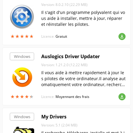
Version: 8.0.2.10 (22.29 MB)
Il s'agit d'un programme polyvalent qui vo
us aide à installer, mettre à jour, réparer
et réinstaller les pilotes.
★
★
★
★
★
★
★
★
★
★
Licence:
Gratuit
Auslogics Driver Updater
Windows
Version: 1.21.2.0 (12.22 MB)
Il vous aide à mettre rapidement à jour le
s pilotes de votre ordinateur.Il analyse aut
omatiquement votre ordinateur, recherch
e et télécharge les dernières versions des
★
★
★
★
★
★
★
★
★
★
pilotes installés sur votre ordinateur.
Licence:
Moyennant des frais
My Drivers
Windows
Version: 5.1 (2.04 MB)
Il recherche, télécharge, installe et met à j