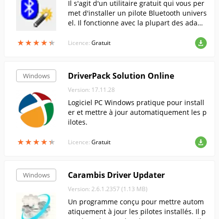
Il s'agit d'un utilitaire gratuit qui vous per
met d'installer un pilote Bluetooth univers
el. Il fonctionne avec la plupart des adapt
ateurs PCI, USB et Bluetooth intégrés.
★
★
★
★
★
★
★
★
★
★
Licence:
Gratuit
DriverPack Solution Online
Windows
Version: 17.11.28
Logiciel PC Windows pratique pour install
er et mettre à jour automatiquement les p
ilotes.
★
★
★
★
★
★
★
★
★
★
Licence:
Gratuit
Carambis Driver Updater
Windows
Version: 2.6.1.2357 (1.13 MB)
Un programme conçu pour mettre autom
atiquement à jour les pilotes installés. Il p