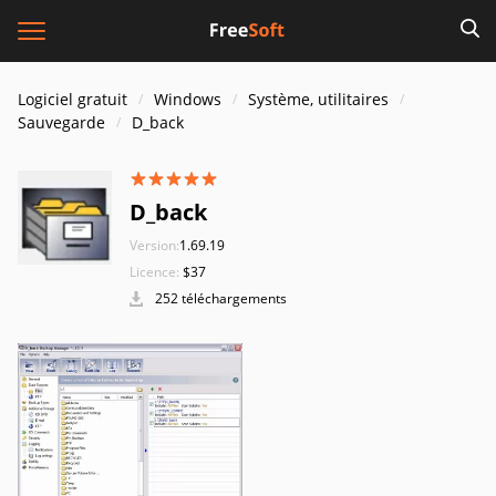
Logiciel gratuit
Windows
Système, utilitaires
Sauvegarde
D_back
D_back
Version:
1.69.19
Licence:
$37
252 téléchargements