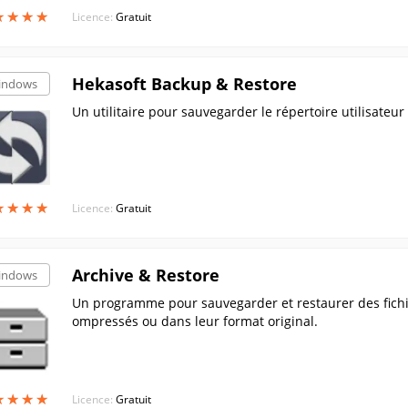
★
★
★
★
★
★
★
★
Licence:
Gratuit
Hekasoft Backup & Restore
indows
Un utilitaire pour sauvegarder le répertoire utilisate
★
★
★
★
★
★
★
★
Licence:
Gratuit
Archive & Restore
indows
Un programme pour sauvegarder et restaurer des fichie
ompressés ou dans leur format original.
★
★
★
★
★
★
★
★
Licence:
Gratuit