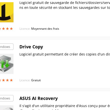
Logiciel gratuit de sauvegarde de fichiers/dossiers/se
ns en toute sécurité en stockant les sauvegardes sur t
★
★
★
★
★
★
★
★
Licence:
Moyennant des frais
Drive Copy
indows
Logiciel gratuit permettant de créer des copies d'un di
★
★
★
★
★
★
★
★
Licence:
Gratuit
ASUS AI Recovery
indows
Il s'agit d'un utilitaire propriétaire d'Asus conçu pour 