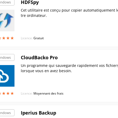
HDFSpy
indows
Cet utilitaire est conçu pour copier automatiquement 
tre ordinateur.
★
★
★
★
★
★
★
★
Licence:
Gratuit
CloudBacko Pro
indows
Un programme qui sauvegarde rapidement vos fichiers,
lorsque vous en avez besoin.
★
★
★
★
★
★
★
★
Licence:
Moyennant des frais
Iperius Backup
indows