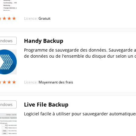
★
★
★
★
★
★
★
★
Licence:
Gratuit
Handy Backup
indows
Programme de sauvegarde des données. Sauvegarde aut
de données ou de l'ensemble du disque dur selon un 
dur, USB, DVD, CD, LA...
★
★
★
★
★
★
★
★
Licence:
Moyennant des frais
Live File Backup
indows
Logiciel facile à utiliser pour sauvegarder automatiq