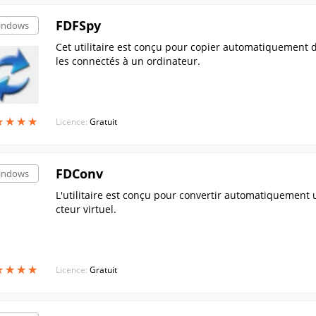
FDFSpy
indows
Cet utilitaire est conçu pour copier automatiquement 
les connectés à un ordinateur.
★
★
★
★
★
★
★
★
Licence:
Gratuit
FDConv
indows
L'utilitaire est conçu pour convertir automatiquement 
cteur virtuel.
★
★
★
★
★
★
★
★
Licence:
Gratuit