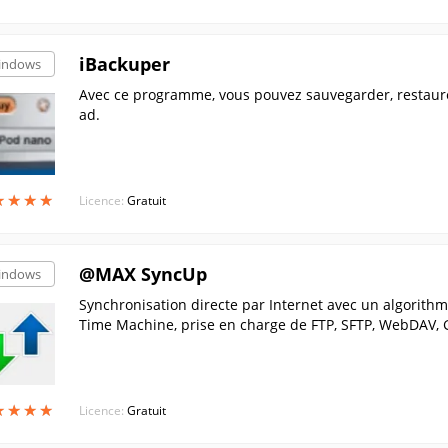
iBackuper
indows
Avec ce programme, vous pouvez sauvegarder, restaurer 
ad.
★
★
★
★
★
★
★
★
Licence:
Gratuit
@MAX SyncUp
indows
Synchronisation directe par Internet avec un algorithm
Time Machine, prise en charge de FTP, SFTP, WebDAV, G
★
★
★
★
★
★
★
★
Licence:
Gratuit