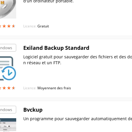
d'un ordinateur portable.
★
★
★
★
★
★
★
★
Licence:
Gratuit
Exiland Backup Standard
indows
Logiciel gratuit pour sauvegarder des fichiers et des d
n réseau et un FTP.
★
★
★
★
★
★
★
★
Licence:
Moyennant des frais
Bvckup
indows
Un programme pour sauvegarder automatiquement des 