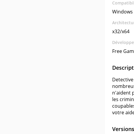
Compatibil
Windows 
Architectu
x32/x64
Développe
Free Gam
Descript
Detective
nombreuse
n'aident 
les crimi
coupables
votre aide
Version