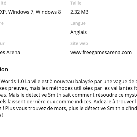
ité
Taille
XP, Windows 7, Windows 8
2.32 MB
re
Langue
Anglais
ur
Site web
es Arena
www.freegamesarena.com
ion
 Words 1.0 La ville est à nouveau balayée par une vague de c
s preuves, mais les méthodes utilisées par les vaillantes f
pas. Mais le détective Smith sait comment résoudre ce mystè
nels laissent derrière eux comme indices. Aidez-le à trouver
 ! Plus vous trouvez de mots, plus le détective Smith a d'i
 !
s