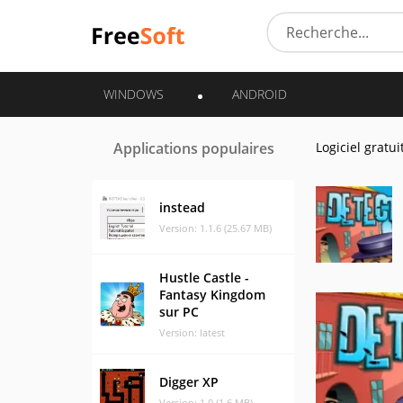
WINDOWS
ANDROID
Applications populaires
Logiciel gratui
instead
Version: 1.1.6 (25.67 MB)
Hustle Castle -
Fantasy Kingdom
sur PC
Version: latest
Digger XP
Version: 1.0 (1.6 MB)