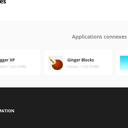
ues
Applications connexes
igger XP
Ginger Blocks
rsion: 1.0 (1.6 MB)
Version: 1.0 (2.15 MB)
MATION