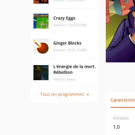
Crazy Eggs
Version: 1.0 (7.93 MB)
Ginger Blocks
Version: 1.0 (2.15 MB)
L'énergie de la mort.
Rébellion
Version: latest
Tous les programmes →
Caractérist
Version
1.0