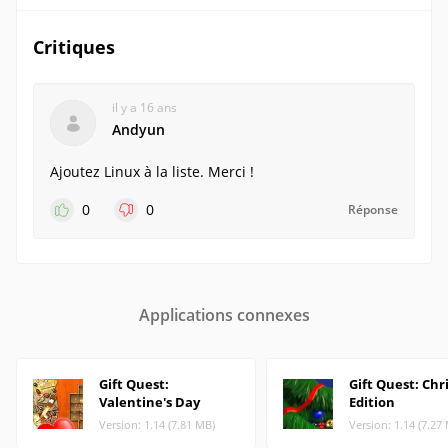
Critiques
il y a 16 ans
Andyun
Ajoutez Linux à la liste. Merci !
0
0
Réponse
Applications connexes
Gift Quest:
Gift Quest: Ch
Valentine's Day
Edition
Version: 1.14 (7.81 MB)
Version: 1.14 (7.27