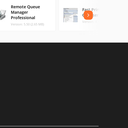
Remote Queue
Fast Printer
Manager
Chooser
Professional
Version: 4.1 (0.69 MB)
Version: 5.50 (2.65 MB)