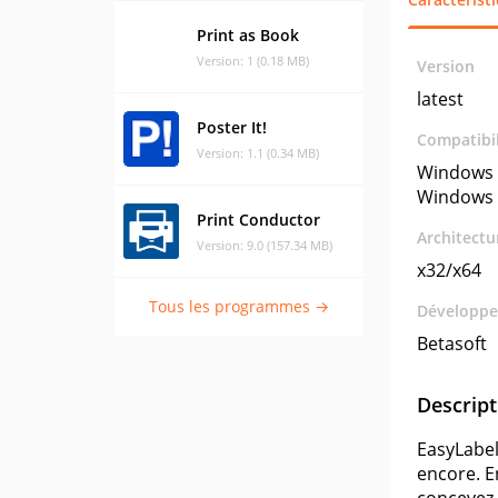
Print as Book
Version: 1 (0.18 MB)
Version
latest
Poster It!
Compatibil
Version: 1.1 (0.34 MB)
Windows 
Windows 
Print Conductor
Architectu
Version: 9.0 (157.34 MB)
x32/x64
Tous les programmes →
Développe
Betasoft
Descript
EasyLabel
encore. E