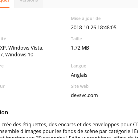
Mise à jour de
2018-10-26 18:48:05
ité
Taille
XP, Windows Vista,
1.72 MB
7, Windows 10
re
Langue
Anglais
ur
Site web
devsvc.com
ion
 crée des étiquettes, des encarts et des enveloppes pour CD
nsemble d'images pour les fonds de scène par catégorie ! E