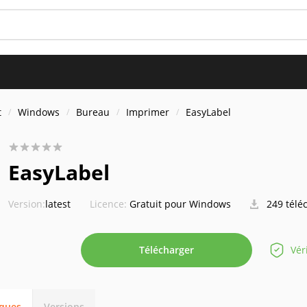
t
Windows
Bureau
Imprimer
EasyLabel
EasyLabel
Version:
latest
Licence:
Gratuit pour Windows
249 télé
Télécharger
Vér
iques
Versions