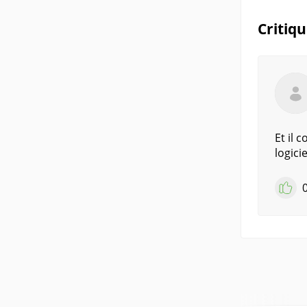
Critiq
Et il 
logici