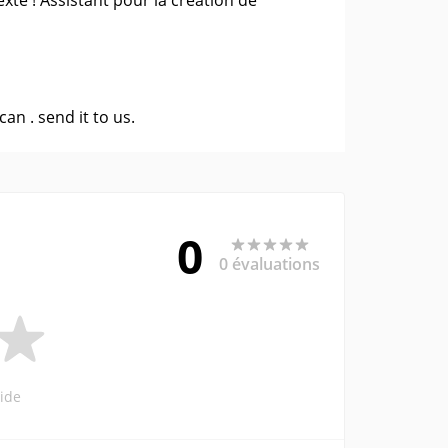
xte ! Assistant pour la création de
 can .
send it to us
.
0
0 évaluations
ide