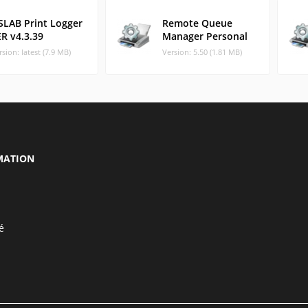
SLAB Print Logger
Remote Queue
R v4.3.39
Manager Personal
rsion: latest (7.9 MB)
Version: 5.50 (1.81 MB)
MATION
é