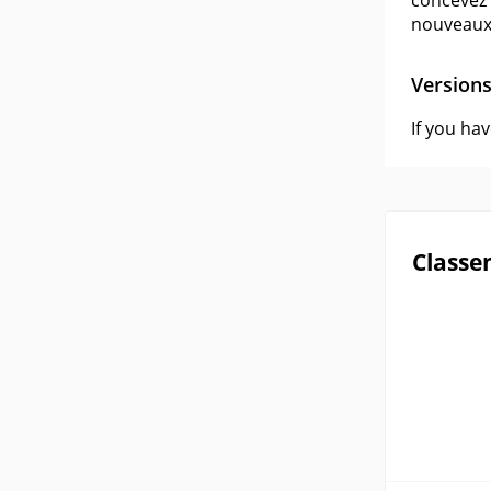
concevez 
nouveaux 
Version
If you ha
Classe