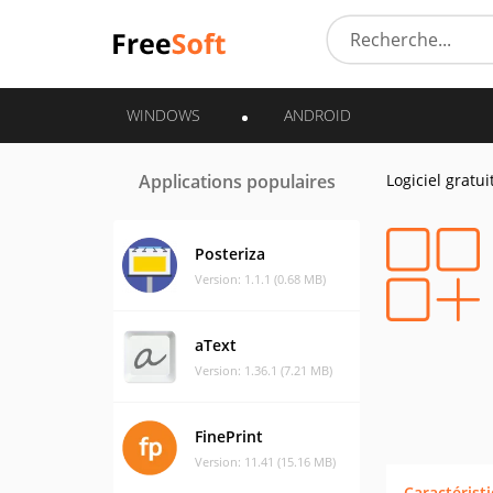
WINDOWS
ANDROID
Applications populaires
Logiciel gratui
Posteriza
Version: 1.1.1 (0.68 MB)
aText
Version: 1.36.1 (7.21 MB)
FinePrint
Version: 11.41 (15.16 MB)
Caractérist