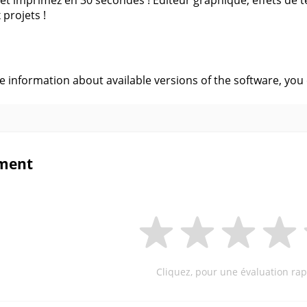
et imprimez en 30 secondes ! Editeur graphique, effets de te
projets !
s
ve information about available versions of the software, you
ment
Cliquez, pour une évaluation rap