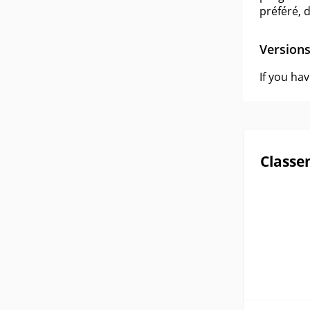
préféré, 
Version
If you ha
Classe