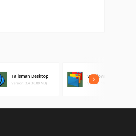
Talisman Desktop
WindowBlinds
Version: 3.4 (10.89 MB)
Version: 10.89 (54.32 MB)