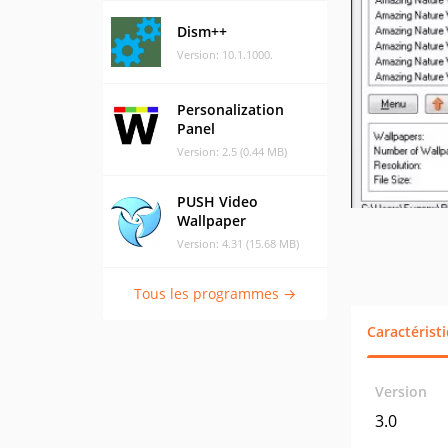
Dism++
Version: 10.1.1000.
Personalization
Panel
Version: 2.5 (0.44 MB)
PUSH Video
Wallpaper
Version: 4.31 (15.68 MB)
Tous les programmes →
Caractérist
Version
3.0