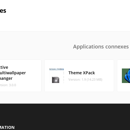
ues
Applications connexes
tive
ultiwallpaper
Theme XPack
hanger
Version: 1.9 (14.23 MB)
rsion: 3.0.0
MATION