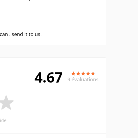
 can .
send it to us
.
4.67
9 évaluations
ide