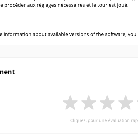
de procéder aux réglages nécessaires et le tour est joué.
s
ve information about available versions of the software, you
ment
Cliquez, pour une évaluation rap