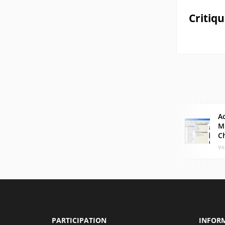
Critiq
Ac
M
C
Ve
PARTICIPATION
INFOR