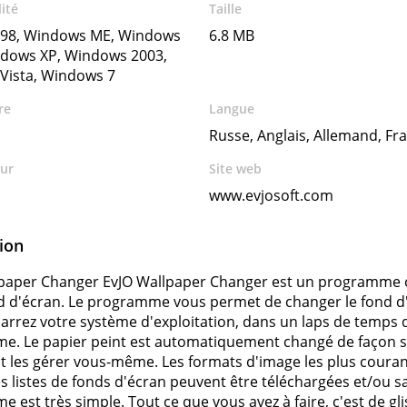
ité
Taille
98, Windows ME, Windows
6.8 MB
ndows XP, Windows 2003,
Vista, Windows 7
re
Langue
Russe, Anglais, Allemand, Fr
ur
Site web
www.evjosoft.com
ion
paper Changer EvJO Wallpaper Changer est un programme conv
d d'écran. Le programme vous permet de changer le fond d
rrez votre système d'exploitation, dans un laps de temps d
. Le papier peint est automatiquement changé de façon sé
 les gérer vous-même. Les formats d'image les plus courant
es listes de fonds d'écran peuvent être téléchargées et/ou 
 est très simple. Tout ce que vous avez à faire, c'est de gl