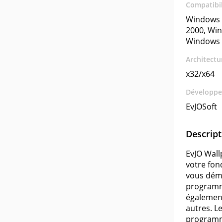
Compatibil
Windows 
2000, Wi
Windows 
Architectu
x32/x64
Développe
EvJOSoft
Descript
EvJO Wall
votre fon
vous déma
programme
également
autres. L
programme