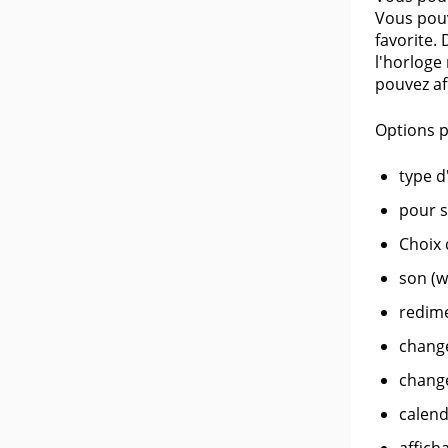
Vous pou
favorite.
l'horloge
pouvez aff
Options p
type d
pour s
Choix 
son (w
redim
chang
chang
calend