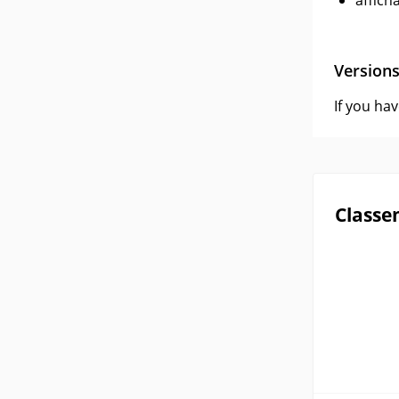
affich
Version
If you ha
Classe