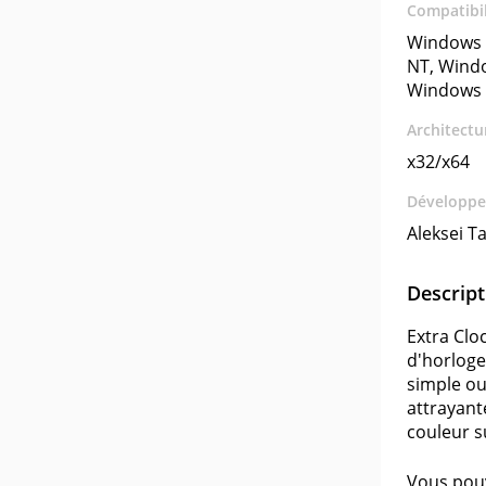
Compatibil
Windows 
NT, Wind
Windows 
Architectu
x32/x64
Développe
Aleksei T
Descript
Extra Clo
d'horloge
simple ou
attrayant
couleur s
Vous pouv