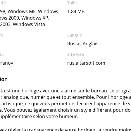
ité
Taille
98, Windows ME, Windows
1.84 MB
ows 2000, Windows XP,
2003, Windows Vista
re
Langue
Russe, Anglais
ur
Site web
aranov
rus.altarsoft.com
ion
ck est une horloge avec une alarme sur le bureau. Le prog
 : analogique, numérique et tout ensemble. Pour l'horloge 
 artistique, ce qui vous permet de décorer l'apparence de v
e. Vous pouvez également choisir un style différent pour d
upplémentaire selon votre humeur.
ez régler la transparence de votre horloge, la rendre moins 