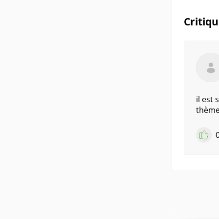
Critiq
il est
thèmes