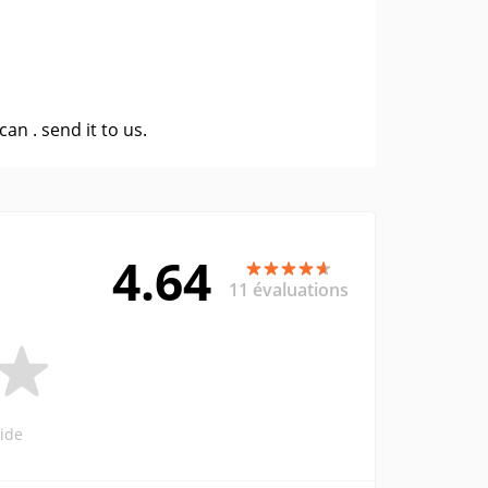
 can .
send it to us
.
4.64
11 évaluations
ide