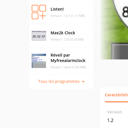
Listen!
Version: 1.0.1 (1.11 MB)
Max2k Clock
Version: 1.02 (0.29 MB)
Réveil par
Myfreealarmclock
Version: latest (1.04 MB)
Tous les programmes →
Caractérist
Version
1.2