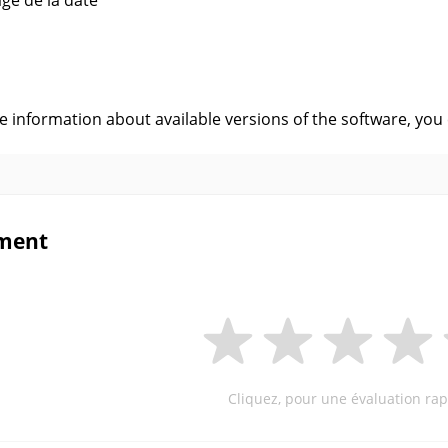
age de la date
s
ve information about available versions of the software, you
ment
Cliquez, pour une évaluation rap