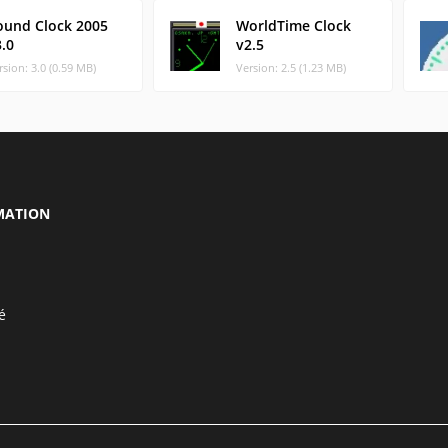
ound Clock 2005
WorldTime Clock
.0
v2.5
rsion: 3.0 (0.59 MB)
Version: 2.5 (1.23 MB)
MATION
é