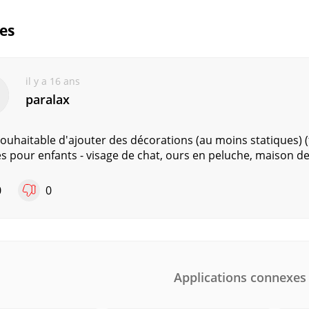
ues
il y a 16 ans
paralax
 souhaitable d'ajouter des décorations (au moins statiques) (
 pour enfants - visage de chat, ours en peluche, maison d
0
0
Applications connexes