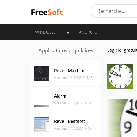
WINDOWS
ANDROID
Applications populaires
Logiciel gratui
Réveil MaxLim
Version: 2.6.3.2 (5.79 MB)
Alarm
Version: 2.0.7 (0.69 MB)
Réveil Bestsoft
Version: 1.1.3 (3.32 MB)