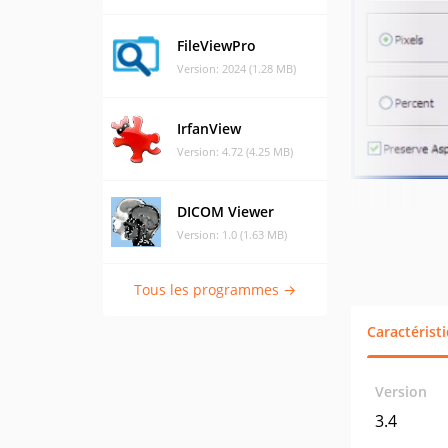
FileViewPro
Version: 2024 (1.28 MB)
IrfanView
Version: 4.72 (4.25 MB)
DICOM Viewer
Version: 1.0 (1.63 MB)
Tous les programmes →
Caractérist
Version
3.4