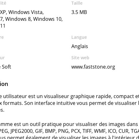
ité
Taille
XP, Windows Vista,
3.5 MB
7, Windows 8, Windows 10,
11
re
Langue
Anglais
ur
Site web
 Soft
www.faststone.org
ion
ce utilisateur est un visualiseur graphique rapide, compact 
formats. Son interface intuitive vous permet de visualise
s.
mme est un outil pratique pour visualiser des images dans d
PEG, JPEG2000, GIF, BMP, PNG, PCX, TIFF, WMF, ICO, CUR, TG
ous permet également de visualiser les images à l'intérieur d