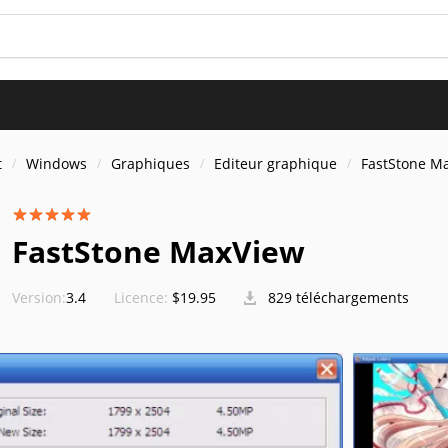
t
Windows
Graphiques
Editeur graphique
FastStone M
FastStone MaxView
Version:
3.4
Licence:
$19.95
829 téléchargements