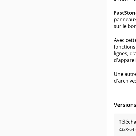
FastSto
panneaux 
sur le bo
Avec cett
fonctions
lignes, d
d'apparei
Une autre
d'archive
Version
Télécha
x32/x64