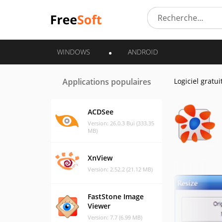
WINDOWS
ANDROID
Applications populaires
Logiciel gratui
ACDSee
Version: 26.0.3 Bui (333.35
MB)
XnView
Version: 2.52.2 (21.12 MB)
FastStone Image
Viewer
Version: 7.7 (6.99 MB)