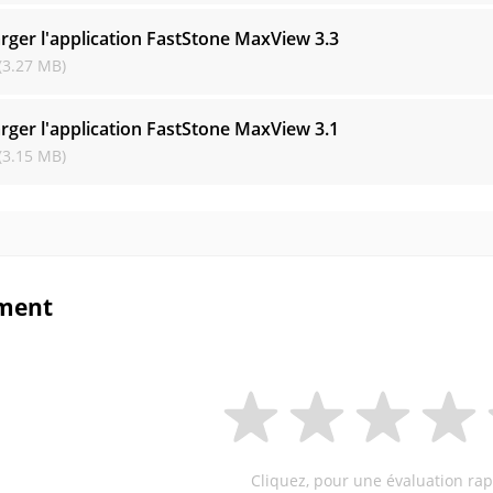
rger l'application FastStone MaxView
3.3
(3.27 MB)
rger l'application FastStone MaxView
3.1
(3.15 MB)
ment
Cliquez, pour une évaluation rap