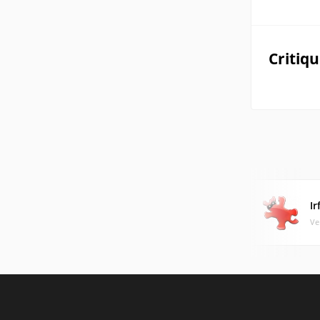
Critiq
I
Ve