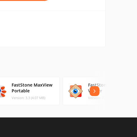
FastStone MaxView
FastStone Image
Portable
Viewer
Version: 3.3 (4.07 MB)
Version: 7.7 (6.99 MB)