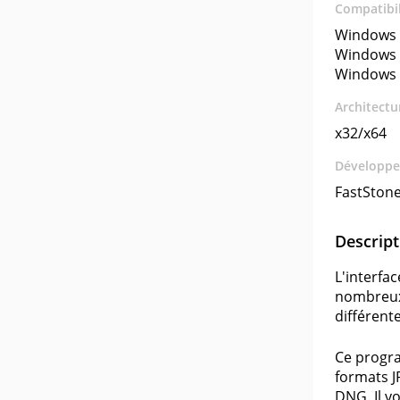
Compatibil
Windows 
Windows 
Windows 
Architectu
x32/x64
Développe
FastStone
Descript
L'interfa
nombreux 
différente
Ce progra
formats J
DNG. Il v