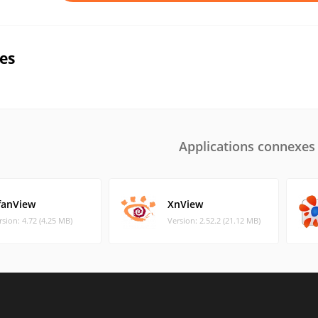
ues
Applications connexes
rfanView
XnView
rsion: 4.72 (4.25 MB)
Version: 2.52.2 (21.12 MB)