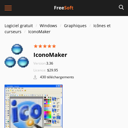
Logiciel gratuit
Windows
Graphiques
Icônes et
curseurs
IconoMaker
IconoMaker
Version:
3.36
Licence:
$29.95
430 téléchargements