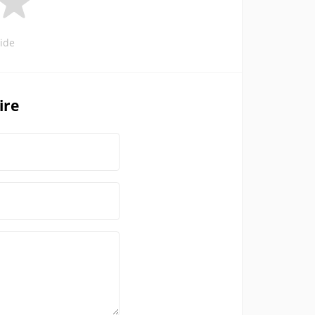
ide
ire