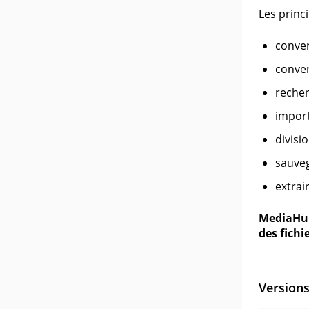
Les princ
conver
conver
recher
import
divisi
sauveg
extrai
MediaHum
des fichi
Version