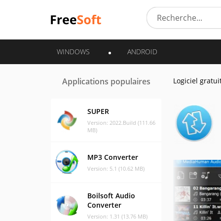
WINDOWS
ANDROID
Applications populaires
Logiciel gratui
SUPER
Version: 2022.Build (111.66
MB)
MP3 Converter
Version: 5.1 (10.62 MB)
Boilsoft Audio
Converter
Version: 1.31 (13.76 MB)