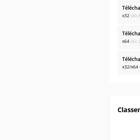
Téléch
x32
(40.
Téléch
x64
(42.
Téléch
x32/x64
Classe