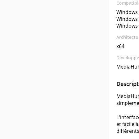
Compatibil
Windows 
Windows 
Windows 
Architectu
x64
Développe
MediaHu
Descript
MediaHuma
simplemen
L'interfa
et facile
différent