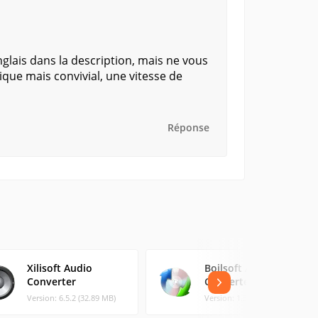
anglais dans la description, mais ne vous
tique mais convivial, une vitesse de
Réponse
Xilisoft Audio
Boilsoft Audio
Converter
Converter
Version: 6.5.2 (32.89 MB)
Version: 1.31 (13.76 MB)