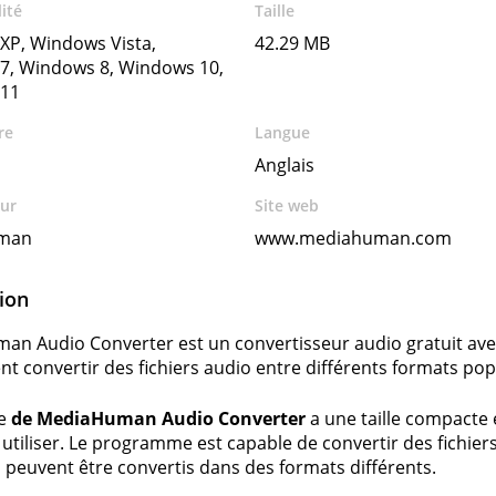
ité
Taille
XP, Windows Vista,
42.29 MB
7, Windows 8, Windows 10,
11
re
Langue
Anglais
ur
Site web
man
www.mediahuman.com
ion
n Audio Converter est un convertisseur audio gratuit avec
t convertir des fichiers audio entre différents formats pop
ce
de MediaHuman Audio Converter
a une taille compacte e
 à utiliser. Le programme est capable de convertir des fichie
s peuvent être convertis dans des formats différents.