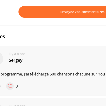
Envoyez vos commentaires
ues
il y a 8 ans
Sergey
 programme, j'ai téléchargé 500 chansons chacune sur YouT
0
0
il y a 9 ans