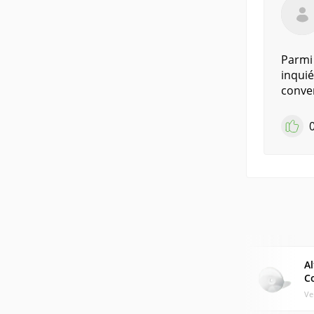
Parmi 
inquié
conver
Al
C
Ve