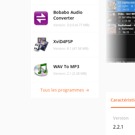
Bobabo Audio
Converter
Version: 3.0.0 (4.77 MB)
XviD4PSP
Version: 8.1 (47.58 MB)
WAV To MP3
Version: 2.1 (3.28 MB)
Tous les programmes →
Caractérist
Version
2.2.1