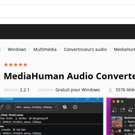
t
Windows
Multimédia
Convertisseurs audio
MediaHum
MediaHuman Audio Convert
Version:
2.2.1
Licence:
Gratuit pour Windows
5576 tél