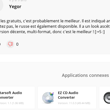
Yegor
les gratuits, c'est probablement le meilleur. Il est indiqué 
tez pas, le russe est également disponible. Il a un look ascé
sion décente, multi-format, donc c'est le meilleur ! [:+5 :]
0
0
Applications connexes
tarsoft Audio
EZ CD Audio
onverter
Converter
rsion: 1.1 (1.06 MB)
Version: 11.0.3 (49.44 MB)