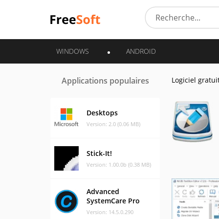
WINDOWS
ANDROID
Applications populaires
Logiciel gratui
Desktops
Version: 2.0 (0.06 MB)
Stick-It!
Version: 1.00.0b (0.38 MB)
Advanced
SystemCare Pro
Version: 14.5.0.290