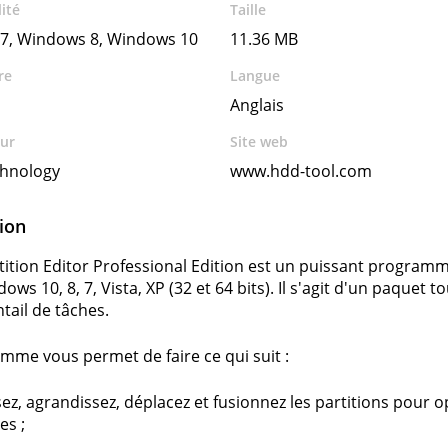
ité
Taille
7, Windows 8, Windows 10
11.36 MB
re
Langue
Anglais
ur
Site web
chnology
www.hdd-tool.com
ion
tition Editor Professional Edition est un puissant programm
ws 10, 8, 7, Vista, XP (32 et 64 bits). Il s'agit d'un paquet
tail de tâches.
mme vous permet de faire ce qui suit :
ez, agrandissez, déplacez et fusionnez les partitions pour 
es ;