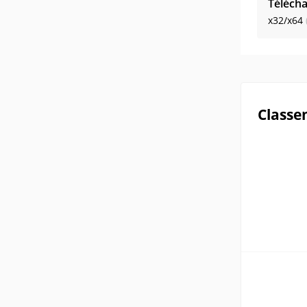
Télécha
x32/x64
Classe