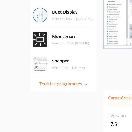
Duet Display
Version: 1.9.7.5 (228.17 MB)
Monitorian
Version: 3.12.0 (0.44 MB)
Snapper
Version: 3.1 (1.64 MB)
Tous les programmes →
Caractérist
Version
7.6