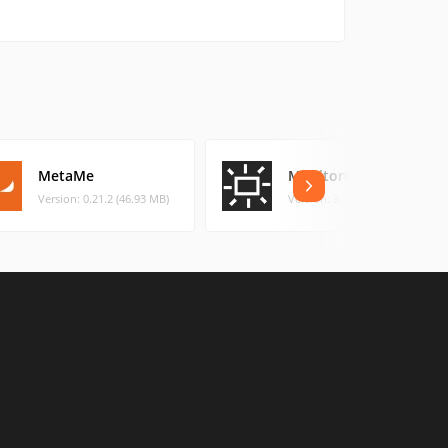
MetaMe
Monitorian
Version: 0.21.2 (46.93 MB)
Version: 3.12.0 (0.44 MB)