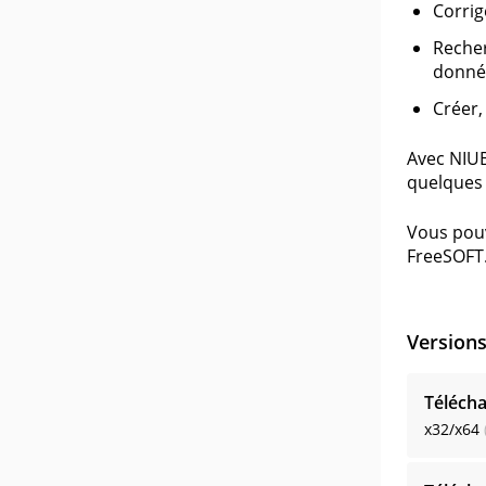
Corrig
Recher
donné
Créer,
Avec NIUB
quelques 
Vous pouv
FreeSOFT
Version
Télécha
x32/x64