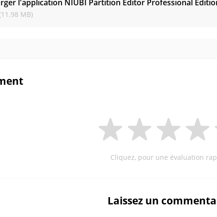
rger l'application NIUBI Partition Editor Professional Editi
(11.98 MB)
ment
Cliquez, pour une évaluation rap
Laissez un commenta