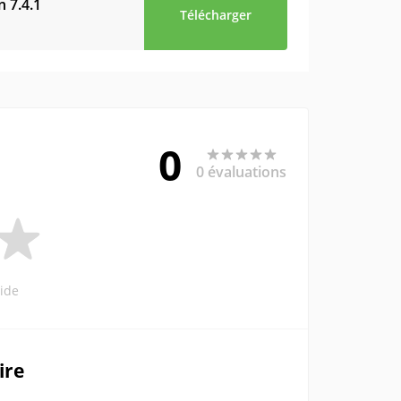
on
7.4.1
Télécharger
0
0 évaluations
ide
ire