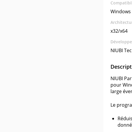
Compatibil
Windows 
Architectu
x32/x64
Développe
NIUBI Te
Descript
NIUBI Par
pour Windo
large éven
Le progra
Réduis
donné