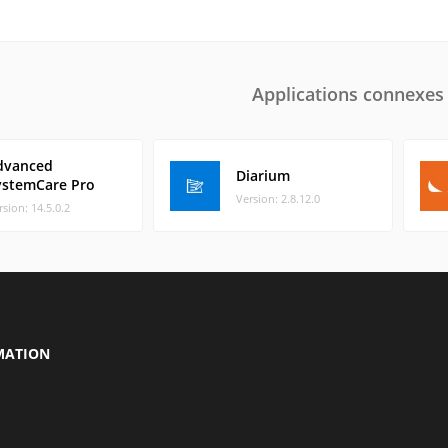
Applications connexes
dvanced
Diarium
ystemCare Pro
Version: 2.8.12.0
rsion: 14.5.0.2
MATION