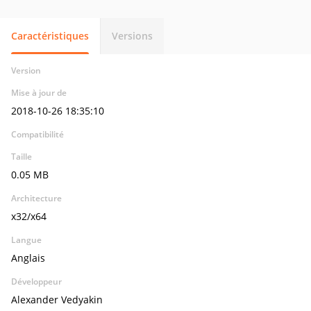
Caractéristiques
Versions
Version
Mise à jour de
2018-10-26 18:35:10
Compatibilité
Taille
0.05 MB
Architecture
x32/x64
Langue
Anglais
Développeur
Alexander Vedyakin