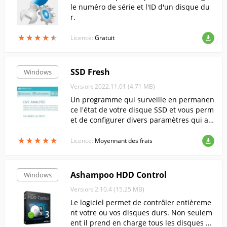
le numéro de série et l'ID d'un disque du
r.
★
★
★
★
★
★
★
★
★
★
Licence:
Gratuit
SSD Fresh
Windows
Version: 2022.11.01 (4.71 MB)
Un programme qui surveille en permanen
ce l'état de votre disque SSD et vous perm
et de configurer divers paramètres qui a
mélioreront ses performances et sa longé
★
★
★
★
★
★
★
★
★
★
vité.
Licence:
Moyennant des frais
Ashampoo HDD Control
Windows
Version: 2.10.4 (15.25 MB)
Le logiciel permet de contrôler entièreme
nt votre ou vos disques durs. Non seulem
ent il prend en charge tous les disques d