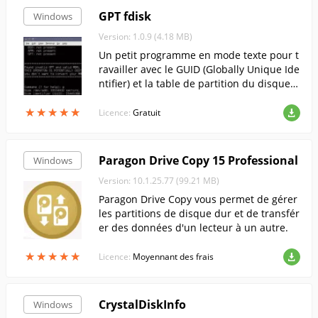
GPT fdisk
Windows
Version: 1.0.9 (4.18 MB)
Un petit programme en mode texte pour t
ravailler avec le GUID (Globally Unique Ide
ntifier) et la table de partition du disque d
ur.
★
★
★
★
★
★
★
★
★
★
Licence:
Gratuit
Paragon Drive Copy 15 Professional
Windows
Version: 10.1.25.77 (99.21 MB)
Paragon Drive Copy vous permet de gérer
les partitions de disque dur et de transfér
er des données d'un lecteur à un autre.
★
★
★
★
★
★
★
★
★
★
Licence:
Moyennant des frais
CrystalDiskInfo
Windows