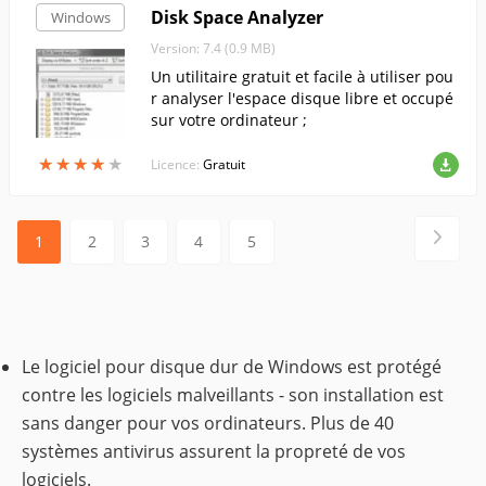
Disk Space Analyzer
Windows
Version: 7.4 (0.9 MB)
Un utilitaire gratuit et facile à utiliser pou
r analyser l'espace disque libre et occupé
sur votre ordinateur ;
★
★
★
★
★
★
★
★
★
★
Licence:
Gratuit
1
2
3
4
5
Le logiciel pour disque dur de Windows est protégé
contre les logiciels malveillants - son installation est
sans danger pour vos ordinateurs. Plus de 40
systèmes antivirus assurent la propreté de vos
logiciels.