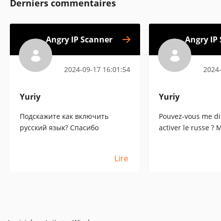
Derniers commentaires
Angry IP Scanner
Angry IP
2024-09-17 16:01:54
2024-
Yuriy
Yuriy
Подскажите как включить
Pouvez-vous me d
русский язык? Спасибо
activer le russe ? 
Lire