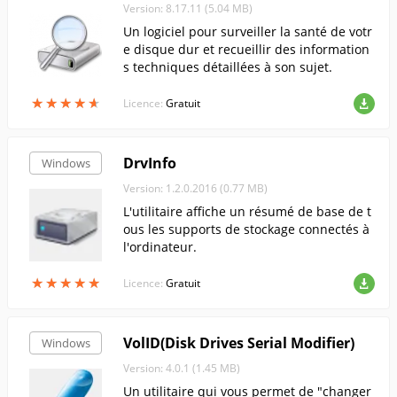
Version: 8.17.11 (5.04 MB)
Un logiciel pour surveiller la santé de votr
e disque dur et recueillir des information
s techniques détaillées à son sujet.
★
★
★
★
★
★
★
★
★
★
Licence:
Gratuit
DrvInfo
Windows
Version: 1.2.0.2016 (0.77 MB)
L'utilitaire affiche un résumé de base de t
ous les supports de stockage connectés à
l'ordinateur.
★
★
★
★
★
★
★
★
★
★
Licence:
Gratuit
VolID(Disk Drives Serial Modifier)
Windows
Version: 4.0.1 (1.45 MB)
Un utilitaire qui vous permet de "changer