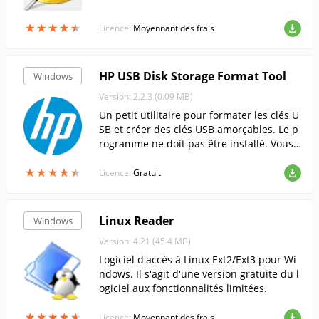
★
★
★
★
★
★
★
★
★
★
Licence:
Moyennant des frais
HP USB Disk Storage Format Tool
Windows
Version: 2.2.3 (0.09 MB)
Un petit utilitaire pour formater les clés U
SB et créer des clés USB amorçables. Le p
rogramme ne doit pas être installé. Vous
pouvez immédiatement sélectionner le le
★
★
★
★
★
★
★
★
★
★
cteur que vous voulez formater.....
Licence:
Gratuit
Linux Reader
Windows
Version: 4.21 (45.4 MB)
Logiciel d'accès à Linux Ext2/Ext3 pour Wi
ndows. Il s'agit d'une version gratuite du l
ogiciel aux fonctionnalités limitées.
★
★
★
★
★
★
★
★
★
★
Licence:
Moyennant des frais