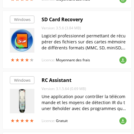
SD Card Recovery
Windows
Version: 3.5.6 (3.84 MB)
Logiciel professionnel permettant de récu
pérer des fichiers sur des cartes mémoire
de différents formats (MMC, SD, miniSD,
microSD, etc.).
★
★
★
★
★
★
★
★
★
★
Licence:
Moyennant des frais
RC Assistant
Windows
Version: 3.1.5.64 (0.69 MB)
Une application pour contrôler la télécom
mande et les moyens de détection IR du t
uner Beholder avec des programmes qui
supportent la connexion à WinLIRC.
★
★
★
★
★
★
★
★
★
★
Licence:
Gratuit