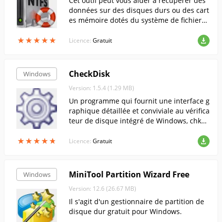
Cet outil peut vous aider à récupérer des
données sur des disques durs ou des cart
es mémoire dotés du système de fichiers
NTFS.
★
★
★
★
★
★
★
★
★
★
Licence:
Gratuit
CheckDisk
Windows
Version: 1.5.4 (1.29 MB)
Un programme qui fournit une interface g
raphique détaillée et conviviale au vérifica
teur de disque intégré de Windows, chkds
k.
★
★
★
★
★
★
★
★
★
★
Licence:
Gratuit
MiniTool Partition Wizard Free
Windows
Version: 12.6 (26.67 MB)
Il s'agit d'un gestionnaire de partition de
disque dur gratuit pour Windows.