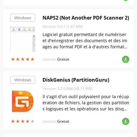
NAPS2 (Not Another PDF Scanner 2)
Windows
Version: 5.6.1 (1.67 MB)
Logiciel gratuit permettant de numériser
et d'enregistrer des documents et des im
ages au format PDF et à d'autres formats.
Compatible avec les interfaces WIA et TW
★
★
★
★
★
★
★
★
★
★
AIN, il est en outre capable de reconnaître
Licence:
Gratuit
des textes en plusieurs langues (dont le r
usse).
DiskGenius (PartitionGuru)
Windows
Version: 5.2.0.884 (48.15 MB)
Il s'agit d'un outil polyvalent pour la récup
ération de fichiers, la gestion des partition
s logiques et les opérations sur les disque
s durs.
★
★
★
★
★
★
★
★
★
★
Licence:
Gratuit