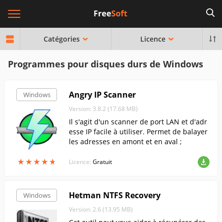
Catégories
Licence
Programmes pour disques durs de Windows
Angry IP Scanner
Windows
Version: 3.8.2 (17.68 MB)
Il s'agit d'un scanner de port LAN et d'adr
esse IP facile à utiliser. Permet de balayer
les adresses en amont et en aval ;
★
★
★
★
★
★
★
★
★
★
Licence:
Gratuit
Hetman NTFS Recovery
Windows
Version: 2.6 (13.95 MB)