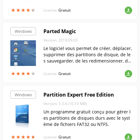
urs IDE et Serial ATA, mais il offre égalem
★
★
★
★
★
★
★
★
★
★
ent une prise en charge avancée des disq
Licence:
Gratuit
ues durs USB externes et des disques à ét
at solide (SSD).
Parted Magic
Windows
Version: 2019.09.03
Le logiciel vous permet de créer, déplacer,
supprimer des partitions de disque, de le
s sauvegarder, de les redimensionner, de
tester les disques pour détecter les secte
★
★
★
★
★
★
★
★
★
★
urs défectueux, etc.
Licence:
Gratuit
Partition Expert Free Edition
Windows
Version: 5.3.4 (10.15 MB)
Un programme gratuit conçu pour gérer l
es partitions de disques durs avec le syst
ème de fichiers FAT32 ou NTFS.
★
★
★
★
★
★
★
★
★
★
Licence:
Gratuit