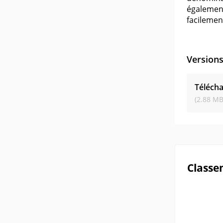
également
facilemen
Version
Télécha
(2.88 MB
Classe