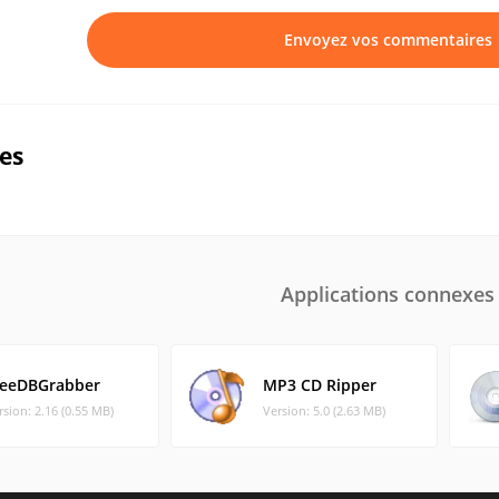
Envoyez vos commentaires
ues
Applications connexes
reeDBGrabber
MP3 CD Ripper
rsion: 2.16 (0.55 MB)
Version: 5.0 (2.63 MB)