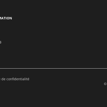
MATION
é
e de confidentialité
©