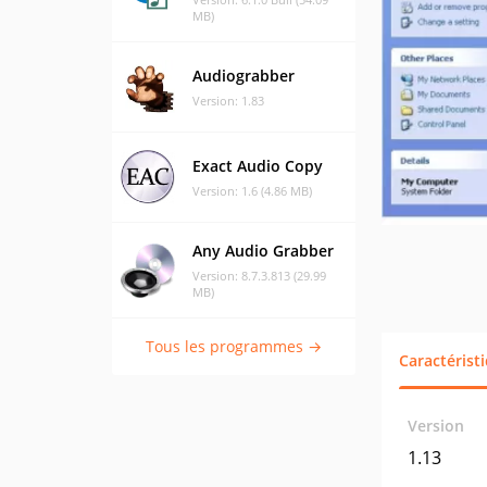
MB)
Audiograbber
Version: 1.83
Exact Audio Copy
Version: 1.6 (4.86 MB)
Any Audio Grabber
Version: 8.7.3.813 (29.99
MB)
Tous les programmes →
Caractérist
Version
1.13