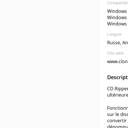
Compatibil
Windows 
Windows 
Windows 
Langue
Russe, An
Site web
www.clo
Descript
CD Ripper
ultérieur
Fonctionne
sur le di
convertir
dénominat