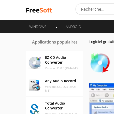
WINDOWS
ANDROID
Applications populaires
Logiciel gratui
EZ CD Audio
Converter
Version: 11.0.3 (49.44 MB)
Any Audio Record
Version: 8.3.7.225 (29.21
MB)
Total Audio
Converter
Version: 6.1.0 Buil (54.09