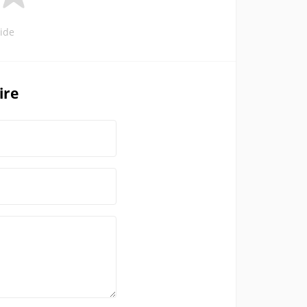
ide
ire