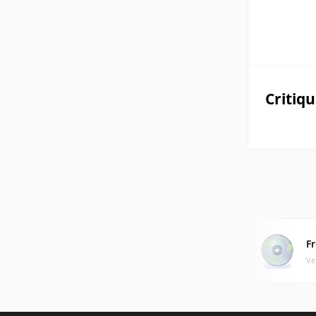
Critiq
F
Ve