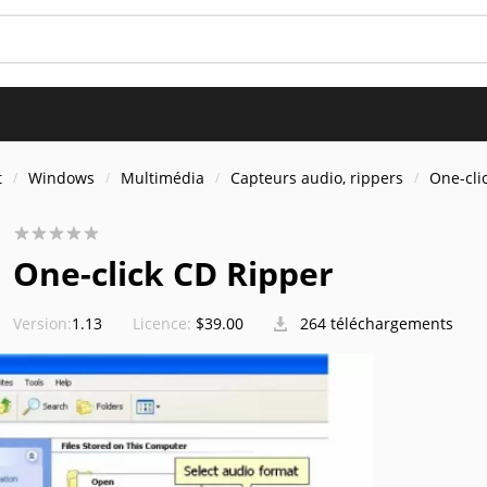
t
Windows
Multimédia
Capteurs audio, rippers
One-cli
One-click CD Ripper
Version:
1.13
Licence:
$39.00
264 téléchargements