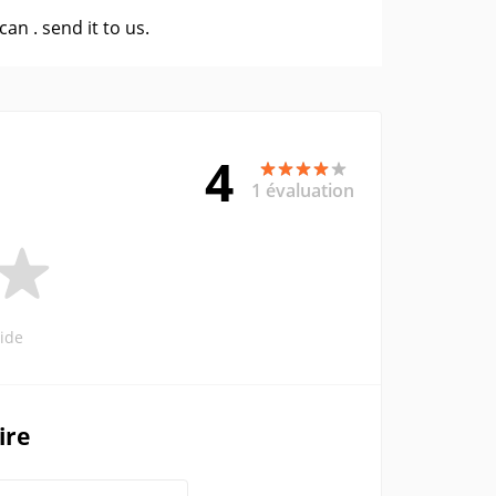
 can .
send it to us
.
4
1 évaluation
ide
ire