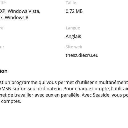
ité
Taille
XP, Windows Vista,
0.72 MB
7, Windows 8
re
Langue
Anglais
ur
Site web
thesz.diecru.eu
ion
st un programme qui vous permet d'utiliser simultanément
/MSN sur un seul ordinateur. Pour chaque compte, l'utilitai
et de travailler avec eux en parallèle. Avec Seaside, vous 
de comptes.
s