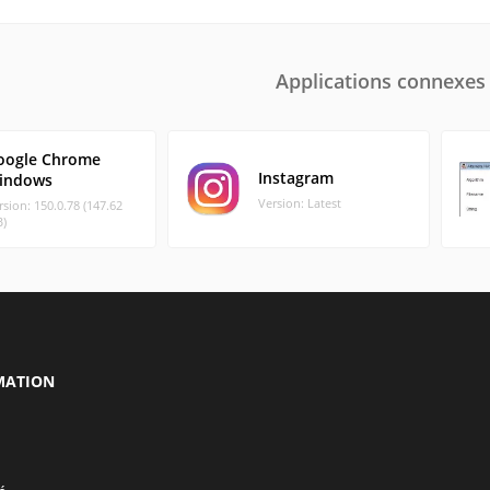
Applications connexes
oogle Chrome
Instagram
indows
Version: Latest
rsion: 150.0.78 (147.62
)
MATION