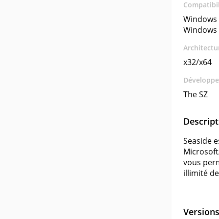
Compatibil
Windows 
Windows 
Architectu
x32/x64
Développe
The SZ
Descript
Seaside e
Microsoft
vous perm
illimité 
Version