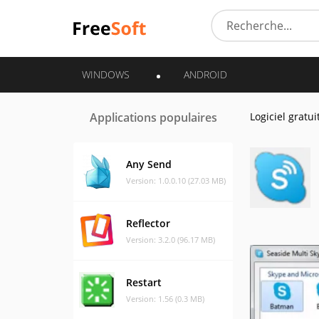
WINDOWS
ANDROID
Applications populaires
Logiciel gratui
Any Send
Version: 1.0.0.10 (27.03 MB)
Reflector
Version: 3.2.0 (96.17 MB)
Restart
Version: 1.56 (0.3 MB)