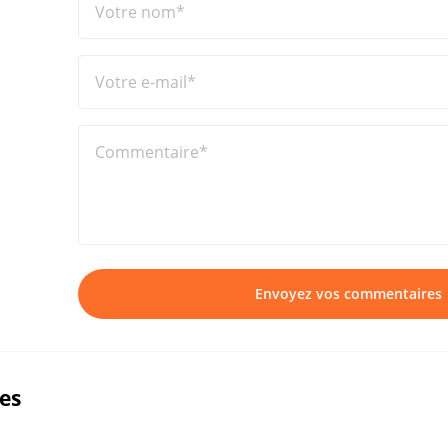
Votre nom*
Votre e-mail*
Commentaire*
Envoyez vos commentaires
ues