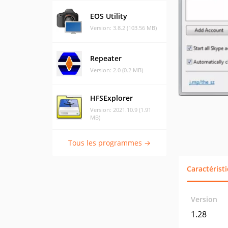
EOS Utility
Version: 3.8.2 (103.56 MB)
Repeater
Version: 2.0 (0.2 MB)
HFSExplorer
Version: 2021.10.9 (1.91
MB)
Tous les programmes →
Caractérist
Version
1.28