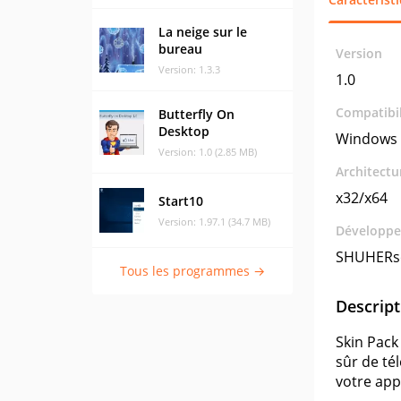
La neige sur le
bureau
Version
Version: 1.3.3
1.0
Compatibil
Butterfly On
Desktop
Windows 
Version: 1.0 (2.85 MB)
Architectu
x32/x64
Start10
Version: 1.97.1 (34.7 MB)
Développe
SHUHERs
Tous les programmes →
Descript
Skin Pack 
sûr de té
votre app