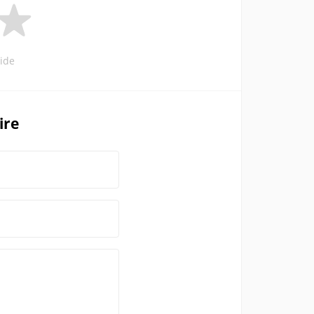
ide
ire