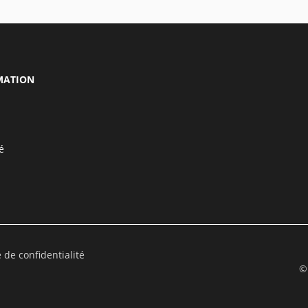
MATION
é
e de confidentialité
©