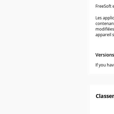
FreeSoft 
Les appli
contenant
modifiées
appareil s
Version
If you ha
Classe