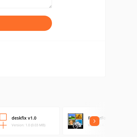
deskfix v1.0
FolderFon
Version: 1.0 (0.03 MB)
Version: 4.1 (12.19 MB)