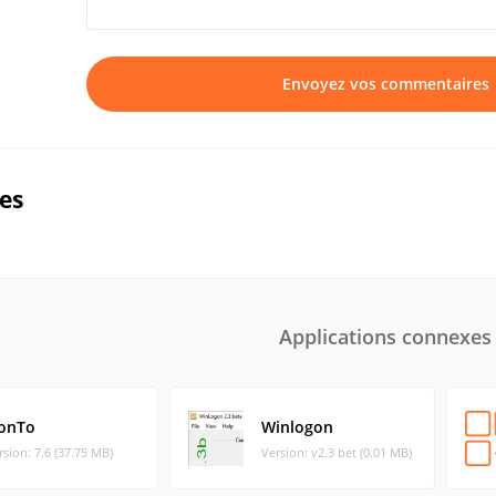
Envoyez vos commentaires
ues
Applications connexes
conTo
Winlogon
rsion: 7.6 (37.75 MB)
Version: v2.3 bet (0.01 MB)