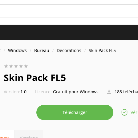
t
Windows
Bureau
Décorations
Skin Pack FL5
Skin Pack FL5
Version:
1.0
Licence:
Gratuit pour Windows
188 téléch
Télécharger
Vér
iques
Versions