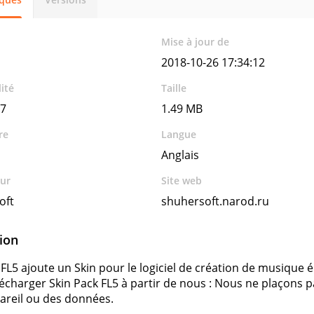
Mise à jour de
2018-10-26 17:34:12
ité
Taille
7
1.49 MB
re
Langue
Anglais
ur
Site web
oft
shuhersoft.narod.ru
ion
FL5 ajoute un Skin pour le logiciel de création de musique él
lécharger Skin Pack FL5 à partir de nous : Nous ne plaçons
areil ou des données.