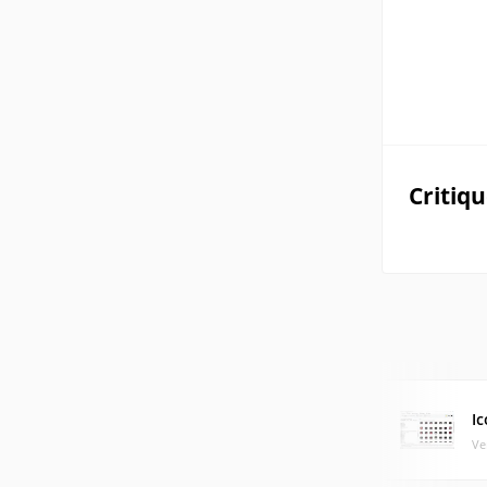
Critiq
I
Ve