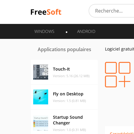
WINDOWS
ANDROID
Applications populaires
Logiciel gratui
Touch-It
Version: 5.16 (26.12 MB)
Fly on Desktop
Version: 1.5 (0.81 MB)
Startup Sound
Changer
Version: 1.0 (0.31 MB)
Caractérist