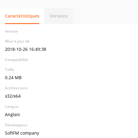
Caractéristiques
Versions
Version
Mise à jour de
2018-10-26 16:49:38
Compatibilité
Taille
0.24 MB
Architecture
x32/x64
Langue
Anglais
Développeur
SoftFM company