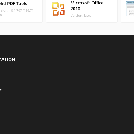
Microsoft Office
lid PDF Tools
2010
rsion: 10.1.707 (196.71
)
Version: latest
MATION
é