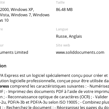
ité
Taille
2000, Windows XP,
86.48 MB
Vista, Windows 7, Windows
ws 10
re
Langue
Russe, Anglais
ur
Site web
cuments Limited
www.soliddocuments.com
ion
/A Express est un logiciel spécialement conçu pour créer et 
tion logicielle professionnelle, conçue pour être utilisée da
press
comprend les caractéristiques suivantes : - Numéris
F ; - Imprimez des documents PDF à l'aide de votre imprima
on ; - Reconnaissance optique de caractères (OCR) ; - Valid
-2u, PDF/A-3b et PDF/A-3u selon ISO 19005 ; - Combinez pl
; - Recherchez le document ; - Réorganisez les pages du d