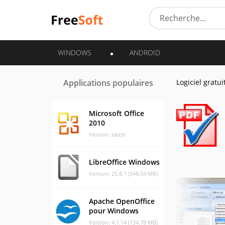
WINDOWS
ANDROID
Applications populaires
Logiciel gratui
Microsoft Office
2010
Version: latest
LibreOffice Windows
Version: 25.8.1 (348.54 MB)
Apache OpenOffice
pour Windows
Version: 4.1.14 (134.78 MB)