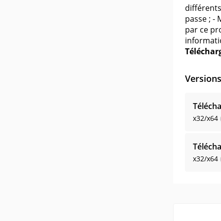
différent
passe ; - 
par ce pr
informati
Télécharg
Version
Télécha
x32/x64
Télécha
x32/x64