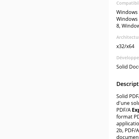
Compatibil
Windows 
Windows 
8, Windo
Architectu
x32/x64
Développe
Solid Do
Descript
Solid PDF
d'une solu
PDF/A
Ex
format PD
applicati
2b, PDF/A
document 