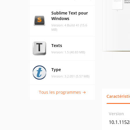
Sublime Text pour
Windows
Version: 4 Build 41 (15.6
MB)
Texts
Version: 1.5 (40.83 MB)
Type
Version: 3.2.051 (5.57 MB)
Tous les programmes →
Caractérist
Version
10.1.1152