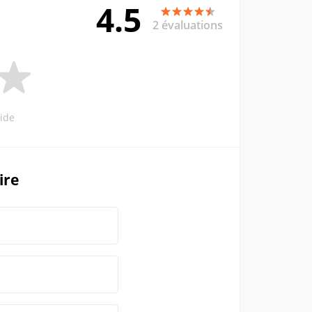
4.5
2 évaluations
ide
ire