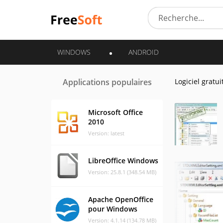
WINDOWS
ANDROID
Applications populaires
Logiciel gratui
Microsoft Office
2010
Version: latest
LibreOffice Windows
Version: 25.8.1 (348.54 MB)
Apache OpenOffice
pour Windows
Version: 4.1.14 (134.78 MB)