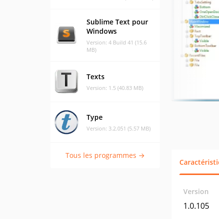
Sublime Text pour
Windows
Version: 4 Build 41 (15.6
MB)
Texts
Version: 1.5 (40.83 MB)
Type
Version: 3.2.051 (5.57 MB)
Tous les programmes →
Caractérist
Version
1.0.105