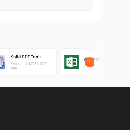
Solid PDF Tools
Visionneuse Excel
Version: 10.1.707 (196.71
Version: 1.0 (51.17 MB)
MB)