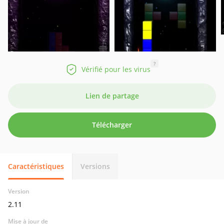
?
Vérifié pour les virus
Lien de partage
Télécharger
Caractéristiques
Versions
Version
2.11
Mise à jour de