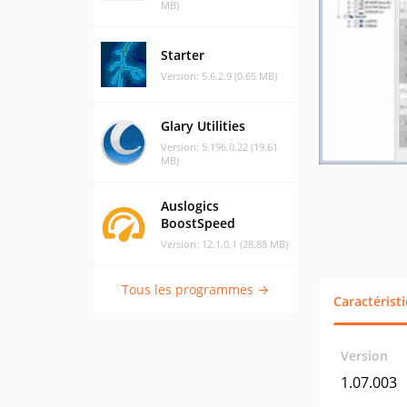
MB)
Starter
Version: 5.6.2.9 (0.65 MB)
Glary Utilities
Version: 5.196.0.22 (19.61
MB)
Auslogics
BoostSpeed
Version: 12.1.0.1 (28.88 MB)
Tous les programmes →
Caractérist
Version
1.07.003