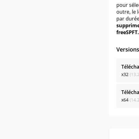
pour sélec
outre, le
par durée
supprime
freeSPFT.
Version
Télécha
x32
(13.
Télécha
x64
(14.