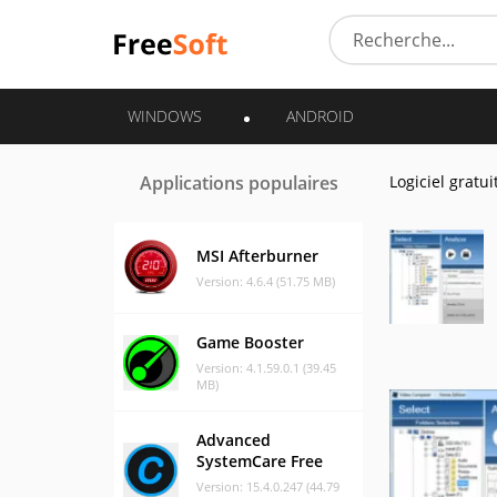
WINDOWS
ANDROID
Applications populaires
Logiciel gratui
MSI Afterburner
Version: 4.6.4 (51.75 MB)
Game Booster
Version: 4.1.59.0.1 (39.45
MB)
Advanced
SystemCare Free
Version: 15.4.0.247 (44.79