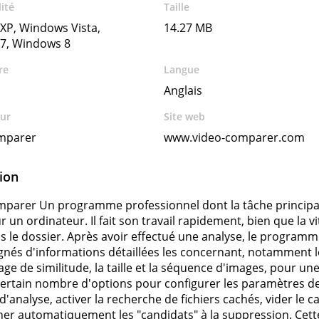
ité
Taille
XP, Windows Vista,
14.27 MB
7, Windows 8
re
Langue
Anglais
ur
Site web
mparer
www.video-comparer.com
ion
parer Un programme professionnel dont la tâche principale 
r un ordinateur. Il fait son travail rapidement, bien que la
s le dossier. Après avoir effectué une analyse, le programm
és d'informations détaillées les concernant, notamment le 
ge de similitude, la taille et la séquence d'images, pour un
certain nombre d'options pour configurer les paramètres d
'analyse, activer la recherche de fichiers cachés, vider le 
ner automatiquement les "candidats" à la suppression. Cette d