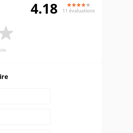
4.18
11 évaluations
ide
ire