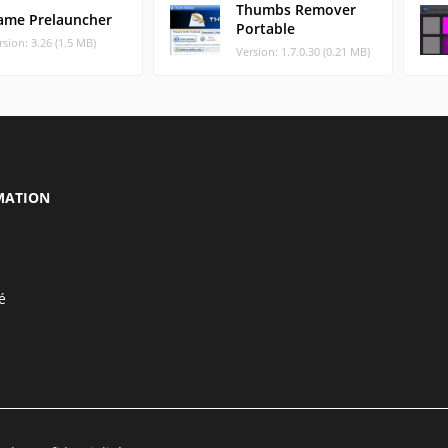
Thumbs Remover
ame Prelauncher
Portable
rsion: 3.26 (1.5 MB)
Version: 1.7.0.30 (0.21 MB)
MATION
é