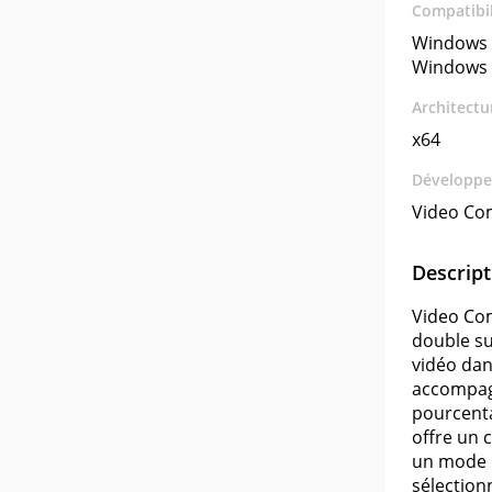
Compatibil
Windows 
Windows 
Architectu
x64
Développe
Video Co
Descript
Video Com
double su
vidéo dan
accompagn
pourcenta
offre un 
un mode d
sélection