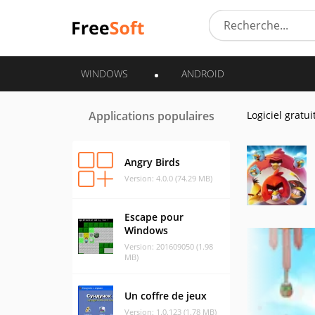
WINDOWS
ANDROID
Applications populaires
Logiciel gratui
Angry Birds
Version: 4.0.0 (74.29 MB)
Escape pour
Windows
Version: 201609050 (1.98
MB)
Un coffre de jeux
Version: 1.0.123 (1.78 MB)