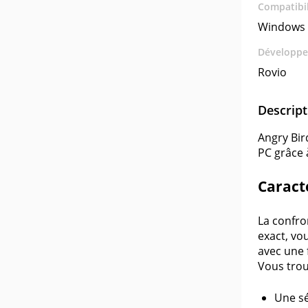
Compatibil
Windows 
Développe
Rovio
Descript
Angry Bir
PC grâce 
Caract
La confro
exact, vo
avec une 
Vous trou
Une sé