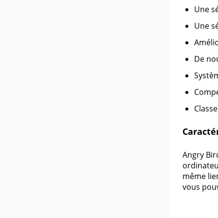
Une sé
Une sé
Amélio
De nou
Systèm
Compét
Class
Caractér
Angry Bir
ordinateur
même lien
vous pouv