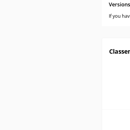
Version
If you ha
Classe