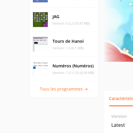
JAG
Version: 0.3.2 (10.97 MB)
Tours de Hanoi
Version: 1.0 (0.1 MB)
Numéros (Numéros)
Version: 1.3.11.52 (0.49 MB)
Tous les programmes →
Caractérist
Version
Latest