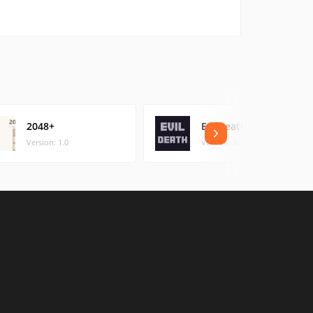
2048+
EvilDeath
Version: 1.0
Version: 2.2 (21.33 MB)