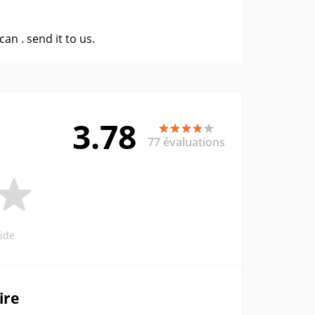
 can .
send it to us
.
3.78
77 évaluations
ide
ire