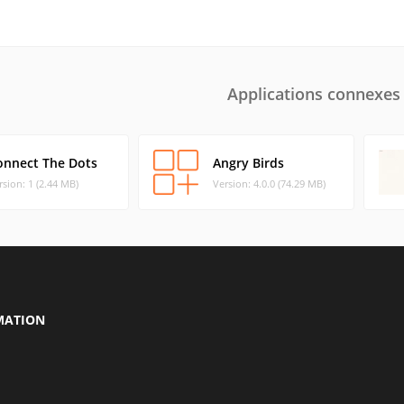
Applications connexes
onnect The Dots
Angry Birds
rsion: 1 (2.44 MB)
Version: 4.0.0 (74.29 MB)
MATION