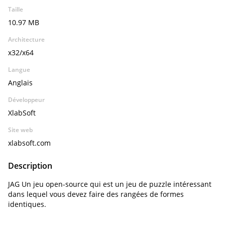
Taille
10.97 MB
Architecture
x32/x64
Langue
Anglais
Développeur
XlabSoft
Site web
xlabsoft.com
Description
JAG Un jeu open-source qui est un jeu de puzzle intéressant
dans lequel vous devez faire des rangées de formes
identiques.