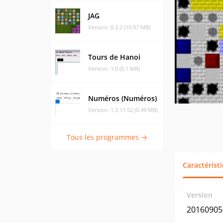
JAG
Version: 0.3.2 (10.97 MB)
Tours de Hanoi
Version: 1.0 (0.1 MB)
Numéros (Numéros)
Version: 1.3.11.52 (0.49 MB)
Tous les programmes →
Caractérist
Version
20160905