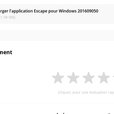
rger l'application Escape pour Windows
201609050
(1.98 MB)
ment
Cliquez, pour une évaluation rap