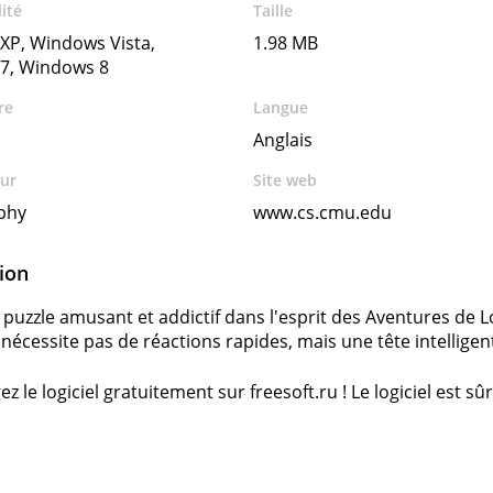
ité
Taille
XP, Windows Vista,
1.98 MB
7, Windows 8
re
Langue
Anglais
ur
Site web
phy
www.cs.cmu.edu
ion
 puzzle amusant et addictif dans l'esprit des Aventures de 
e nécessite pas de réactions rapides, mais une tête intelligen
z le logiciel gratuitement sur freesoft.ru ! Le logiciel est sûr
s