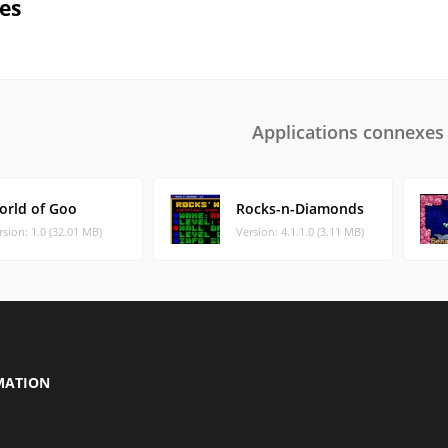
ues
Applications connexes
orld of Goo
Rocks-n-Diamonds
rsion: 1.0 (32.01 MB)
Version: 4.1.1.0 (3.11 MB)
MATION