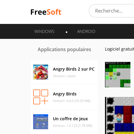
WINDOWS
ANDROID
Applications populaires
Logiciel gratui
Angry Birds 2 sur PC
Version: Latest
Angry Birds
Version: 4.0.0 (74.29 MB)
Un coffre de jeux
Version: 1.0.123 (1.78 MB)