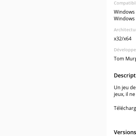
Compatibil
Windows 
Windows 
Architectu
x32/x64
Développe
Tom Mur
Descript
Un jeu de
jeux, il n
Télécharge
Version