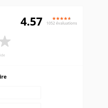
4.57
1052 évaluations
ide
ire