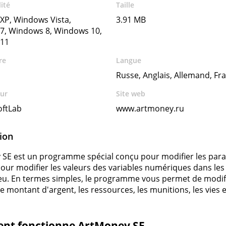
ité
Taille
XP, Windows Vista,
3.91 MB
7, Windows 8, Windows 10,
11
re
Langue
Russe, Anglais, Allemand, Fra
ur
Site web
oftLab
www.artmoney.ru
ion
SE est un programme spécial conçu pour modifier les para
 pour modifier les valeurs des variables numériques dans les a
jeu. En termes simples, le programme vous permet de modi
: le montant d'argent, les ressources, les munitions, les vie
t fonctionne ArtMoney SE