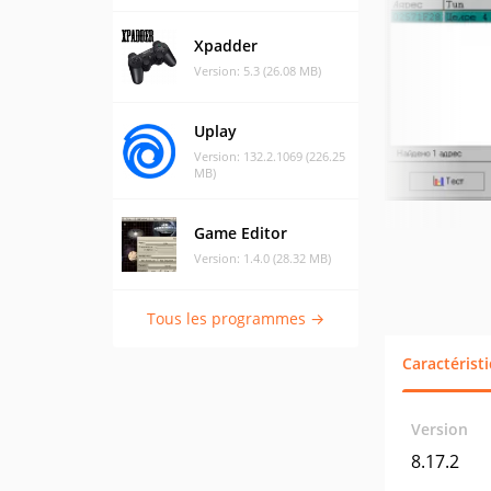
Xpadder
Version: 5.3 (26.08 MB)
Uplay
Version: 132.2.1069 (226.25
MB)
Game Editor
Version: 1.4.0 (28.32 MB)
Tous les programmes →
Caractérist
Version
8.17.2