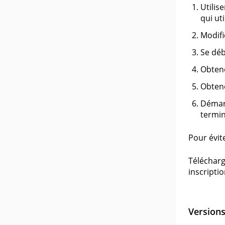
Utilis
qui ut
Modifi
Se déb
Obtene
Obtene
Démarr
termin
Pour évite
Télécharg
inscriptio
Version