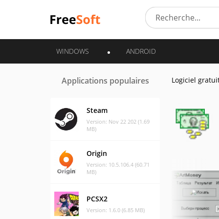
WINDOWS
ANDROID
Applications populaires
Logiciel gratui
Steam
Version: Nov 22 202 (1.69
MB)
Origin
Version: 10.5.106.4 (60.71
MB)
PCSX2
Version: 1.6.0 (6.85 MB)