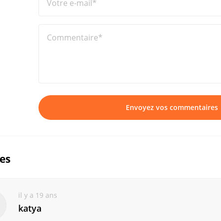
Votre e-mail*
Commentaire*
Envoyez vos commentaires
ues
il y a 19 ans
katya