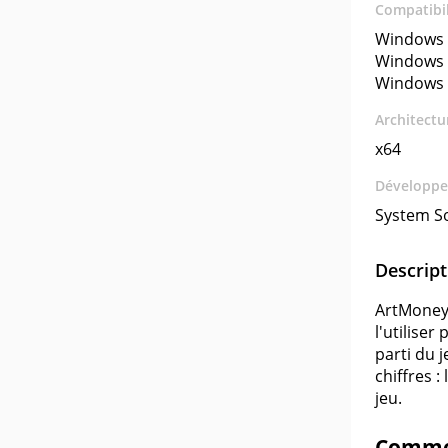
Compatibil
Windows 
Windows 
Windows 
Architectu
x64
Développe
System S
Descript
ArtMoney 
l'utiliser
parti du 
chiffres 
jeu.
Commen