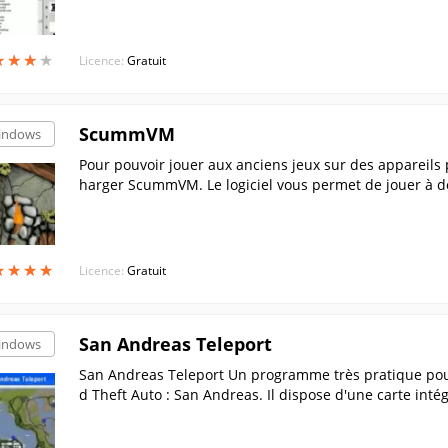
stant. Un mode d'entraînement est également pris en ch
problèmes d'échecs, d'études et de parties de grand m
★
★
★
★
★
★
★
★
Licence:
Gratuit
ScummVM
indows
Pour pouvoir jouer aux anciens jeux sur des appareils
harger ScummVM. Le logiciel vous permet de jouer à d
s.....
★
★
★
★
★
★
★
★
Licence:
Gratuit
San Andreas Teleport
indows
San Andreas Teleport Un programme très pratique po
d Theft Auto : San Andreas. Il dispose d'une carte inté
z...