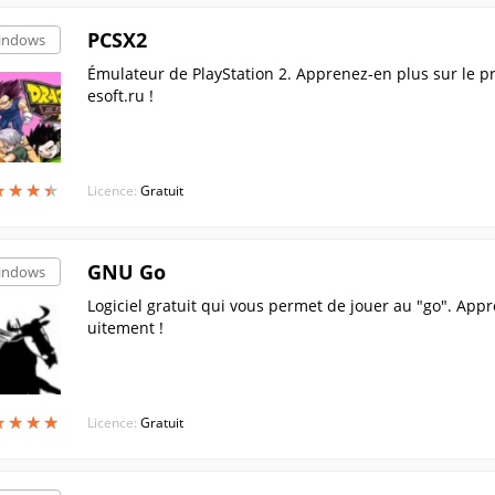
PCSX2
indows
Émulateur de PlayStation 2. Apprenez-en plus sur le p
esoft.ru !
★
★
★
★
★
★
★
★
Licence:
Gratuit
GNU Go
indows
Logiciel gratuit qui vous permet de jouer au "go". Appre
uitement !
★
★
★
★
★
★
★
★
Licence:
Gratuit