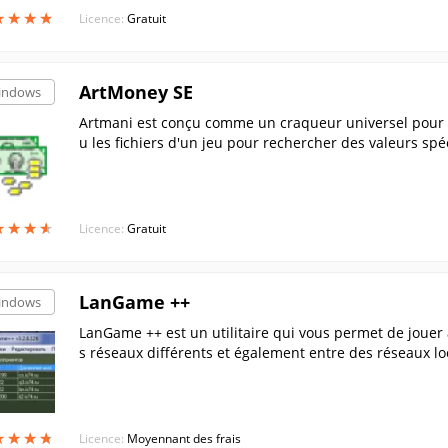
★
★
★
★
★
★
★
★
Licence:
Gratuit
ArtMoney SE
indows
Artmani est conçu comme un craqueur universel pour n'
u les fichiers d'un jeu pour rechercher des valeurs spé
★
★
★
★
★
★
★
★
Licence:
Gratuit
LanGame ++
indows
LanGame ++ est un utilitaire qui vous permet de jouer
s réseaux différents et également entre des réseaux loc
-même ne dispose pas d'une telle fonctionnalité. LanG
★
★
★
★
★
★
★
★
Licence:
Moyennant des frais