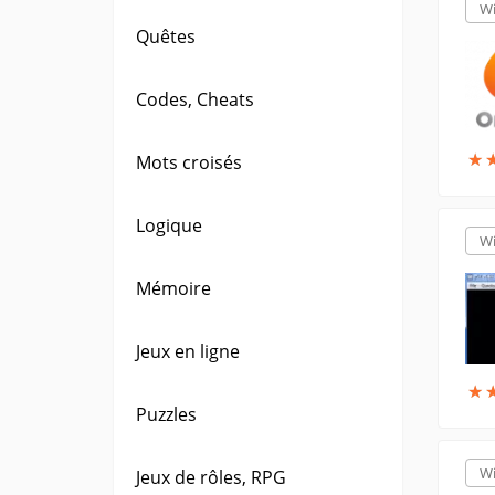
W
Quêtes
Codes, Cheats
★
★
Mots croisés
Logique
W
Mémoire
Jeux en ligne
★
★
Puzzles
W
Jeux de rôles, RPG