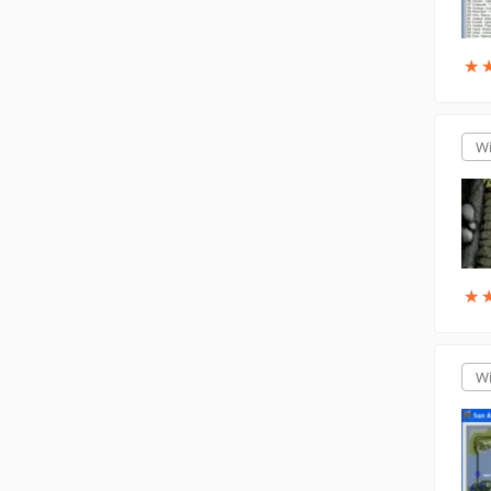
★
★
W
★
★
W