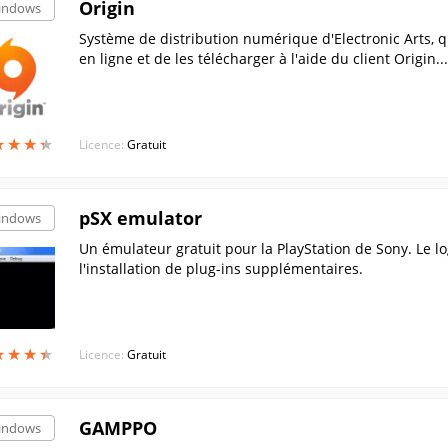
Origin
indows
Système de distribution numérique d'Electronic Arts, q
en ligne et de les télécharger à l'aide du client Origin...
★
★
★
★
★
★
★
★
Licence:
Gratuit
pSX emulator
indows
Un émulateur gratuit pour la PlayStation de Sony. Le logi
l'installation de plug-ins supplémentaires.
★
★
★
★
★
★
★
★
Licence:
Gratuit
GAMPPO
indows