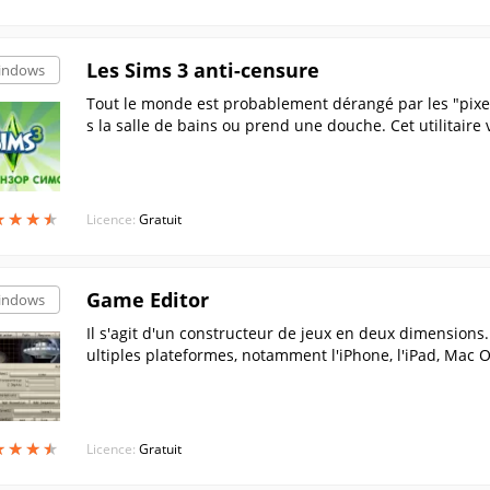
Les Sims 3 anti-censure
indows
Tout le monde est probablement dérangé par les "pixels
s la salle de bains ou prend une douche. Cet utilitaire
en toute tranquillité, en appréciant le jeu plutôt que le
★
★
★
★
★
★
★
★
Licence:
Gratuit
Game Editor
indows
Il s'agit d'un constructeur de jeux en deux dimension
ultiples plateformes, notamment l'iPhone, l'iPad, Mac
GP2X, Pocket PC et Handheld PC.....
★
★
★
★
★
★
★
★
Licence:
Gratuit