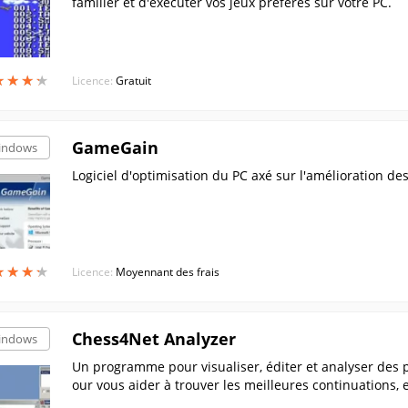
familier et d'exécuter vos jeux préférés sur votre PC.
★
★
★
★
★
★
★
★
Licence:
Gratuit
GameGain
indows
Logiciel d'optimisation du PC axé sur l'amélioration d
★
★
★
★
★
★
★
★
Licence:
Moyennant des frais
Chess4Net Analyzer
indows
Un programme pour visualiser, éditer et analyser des p
our vous aider à trouver les meilleures continuations, 
g-in, qui sont indispensables pour apprendre de nouvel