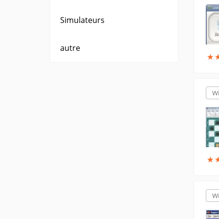
Simulateurs
autre
★
★
W
★
★
W