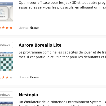
Optimiseur efficace pour les jeux 3D et tout autre p
essus et les services les plus actifs, en allouant un m
n sélectionnée.
★
★
★
★
★
★
★
★
Licence:
Gratuit
Aurora Borealis Lite
indows
Le programme combine les capacités de jouer et de tra
mes. Il est pratique et utile tant pour les débutants e
professionnels.....
★
★
★
★
★
★
★
★
Licence:
Gratuit
Nestopia
indows
Un émulateur de la Nintendo Entertainment System. Le 