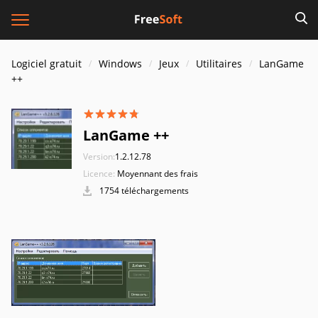
Logiciel gratuit
Windows
Jeux
Utilitaires
LanGame
++
LanGame ++
Version:
1.2.12.78
Licence:
Moyennant des frais
1754 téléchargements