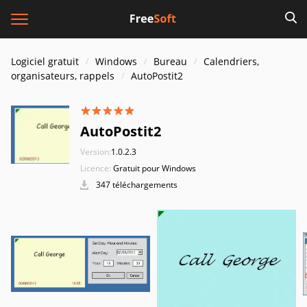
Logiciel gratuit
Windows
Bureau
Calendriers,
organisateurs, rappels
AutoPostit2
AutoPostit2
Version:
1.0.2.3
Licence:
Gratuit pour Windows
347 téléchargements