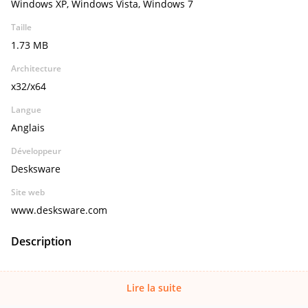
Windows XP, Windows Vista, Windows 7
Taille
1.73 MB
Architecture
x32/x64
Langue
Anglais
Développeur
Desksware
Site web
www.desksware.com
Description
Lire la suite