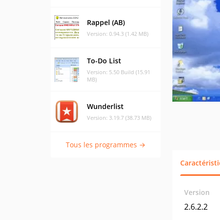
Rappel (AB)
Version: 0.94.3 (1.42 MB)
To-Do List
Version: 5.50 Build (15.91
MB)
Wunderlist
Version: 3.19.7 (38.73 MB)
Tous les programmes →
Caractérist
Version
2.6.2.2