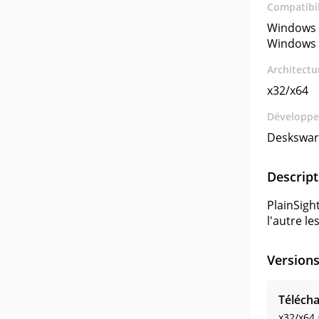
Compatibil
Windows 
Windows 
Architectu
x32/x64
Développe
Deskswar
Descript
PlainSight
l'autre l
Version
Télécha
x32/x64