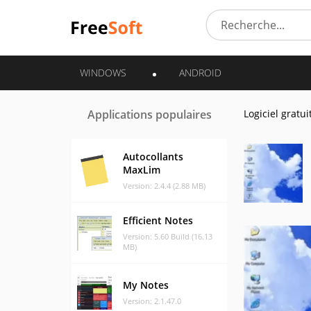
WINDOWS
ANDROID
Applications populaires
Logiciel gratui
Autocollants
MaxLim
Version: 2.4.4 (2.88 MB)
Efficient Notes
Version: 5.60 Build (16.13
MB)
My Notes
Version: 2.1.47.0