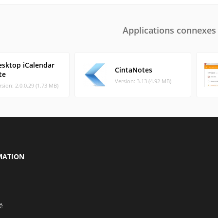
Applications connexes
esktop iCalendar
CintaNotes
te
Version: 3.13 (4.92 MB)
rsion: 2.0.0.29 (1.73 MB)
MATION
é