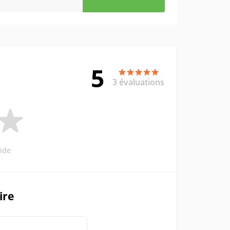
5
3 évaluations
ide
ire