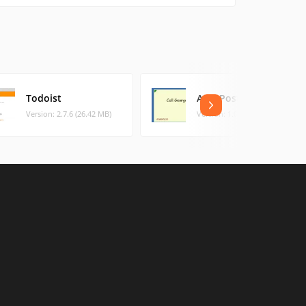
Todoist
AutoPostit2
Version: 2.7.6 (26.42 MB)
Version: 1.0.2.3 (1.82 MB)