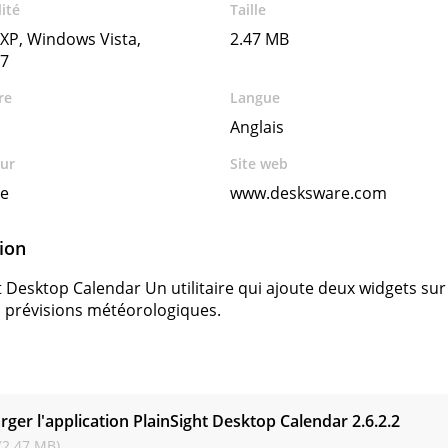
ité
Taille
XP, Windows Vista,
2.47 MB
7
re
Langue
Anglais
ur
Site web
e
www.desksware.com
ion
 Desktop Calendar Un utilitaire qui ajoute deux widgets sur l
es prévisions météorologiques.
s
rger l'application PlainSight Desktop Calendar
2.6.2.2
(2.47 MB)