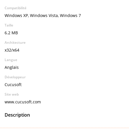
Compatibilité
Windows XP, Windows Vista, Windows 7
Taille
6.2 MB
Architecture
x32/x64
Langue
Anglais
Développeur
Cucusoft
Site web
www.cucusoft.com
Description