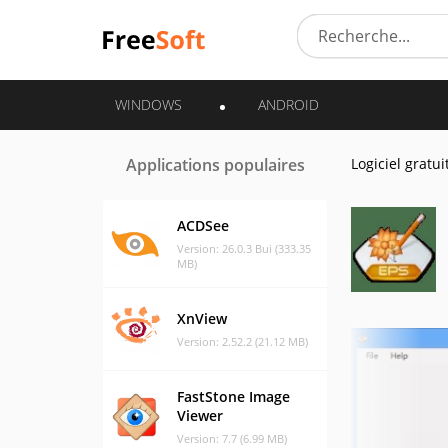
WINDOWS
ANDROID
Applications populaires
Logiciel gratui
ACDSee
Version: 26.0.3 Bui (333.35
MB)
XnView
Version: 2.52.2 (21.12 MB)
FastStone Image
Viewer
Version: 7.7 (6.99 MB)