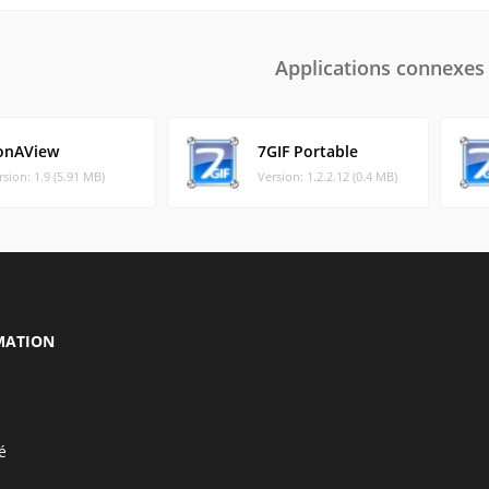
Applications connexes
onAView
7GIF Portable
rsion: 1.9 (5.91 MB)
Version: 1.2.2.12 (0.4 MB)
MATION
é