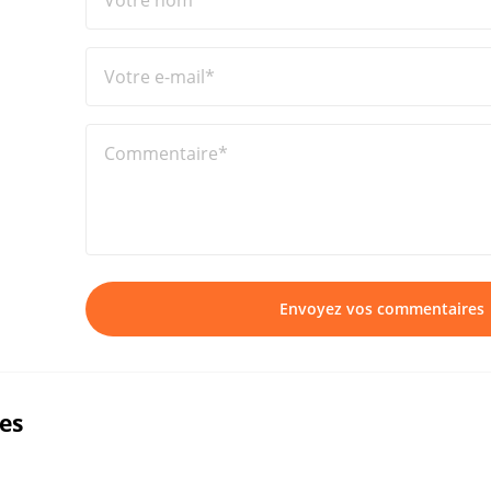
Votre nom*
Votre e-mail*
Commentaire*
Envoyez vos commentaires
ues