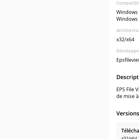
Compatibil
Windows 
Windows 
Architectu
x32/x64
Développe
Epsfilevi
Descript
EPS File 
de mise à
Version
Télécha
x32/x64