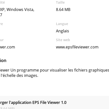
ité
Taille
XP, Windows Vista,
8.64 MB
7
re
Langue
Anglais
ur
Site web
ewer.com
www.epsfileviewer.com
ion
Viewer Un programme pour visualiser les fichiers graphiques
 l'échelle des images.
s
rger l'application EPS File Viewer
1.0
(8.64 MB)