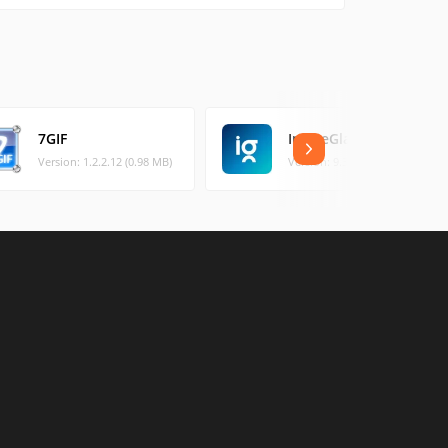
7GIF
ImageGlass
Version: 1.2.2.12 (0.98 MB)
Version: 9.3.2 (133.95 MB)