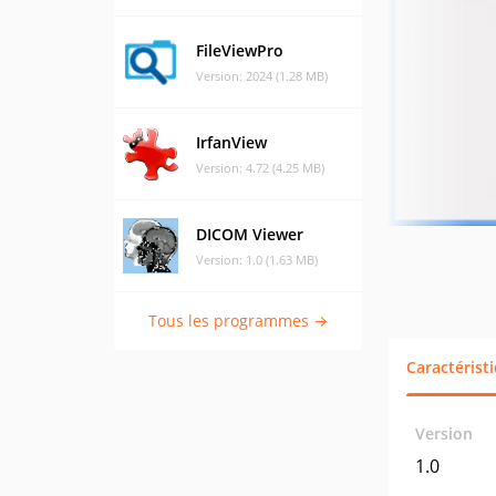
FileViewPro
Version: 2024 (1.28 MB)
IrfanView
Version: 4.72 (4.25 MB)
DICOM Viewer
Version: 1.0 (1.63 MB)
Tous les programmes →
Caractérist
Version
1.0