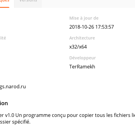
Mise à jour de
2018-10-26 17:53:57
ité
Architecture
x32/x64
Développeur
TerRamekh
gs.narod.ru
ion
 v1.0 Un programme conçu pour copier tous les fichiers liés
ssier spécifié.