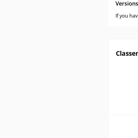
Version
If you ha
Classe