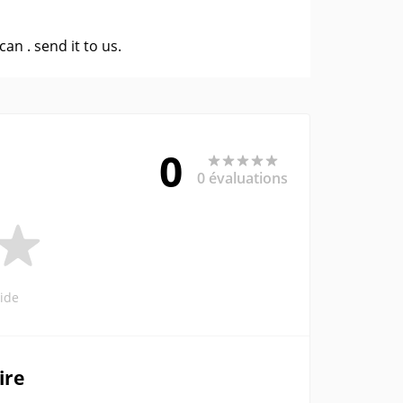
 can .
send it to us
.
0
0 évaluations
ide
ire