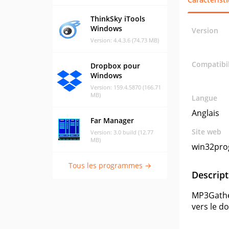
ThinkSky iTools
Windows
Version
Version: 4.4.3.6 (74.73 MB)
Compatibil
Dropbox pour
Windows
Version: 159.4.5870 (166.71
MB)
Langue
Anglais
Far Manager
Site web
Version: 3.0 build (12.77
MB)
win32pro
Tous les programmes →
Descript
MP3Gather
vers le do