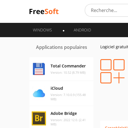
WINDOWS
ANDROID
Applications populaires
Logiciel gratui
Total Commander
Version: 10.52 (8.79 MB)
iCloud
Version: 7.10.0.9 (155.48
MB)
Adobe Bridge
Version: 2022 12.0. (2.41
MB)
Caractérist