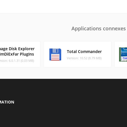
Applications connexes
mage Disk Explorer
Total Commander
 ImDiExFar PlugIns
Version: 10.52 (8.79 MB)
rsion: 6.0.1.31 (0.03 MB)
MATION