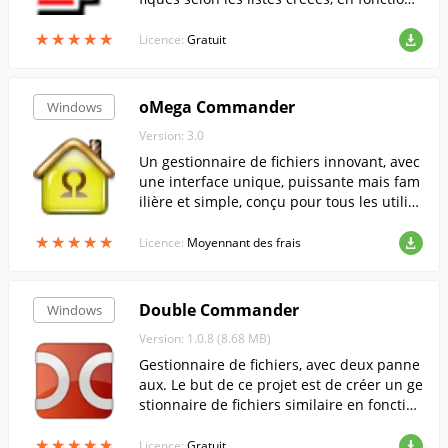
d'un calendrier.
★
★
★
★
★
★
★
★
★
★
Licence:
Gratuit
oMega Commander
Windows
Version: 3.0
Un gestionnaire de fichiers innovant, avec
une interface unique, puissante mais fam
ilière et simple, conçu pour tous les utilisa
teurs de MS Windows.
★
★
★
★
★
★
★
★
★
★
Licence:
Moyennant des frais
Double Commander
Windows
Version: 1.0.8 (8.68 MB)
Gestionnaire de fichiers, avec deux panne
aux. Le but de ce projet est de créer un ge
stionnaire de fichiers similaire en fonction
nalité à Total Commander et compatible a
★
★
★
★
★
★
★
★
★
★
vec ses plugins.
Licence:
Gratuit