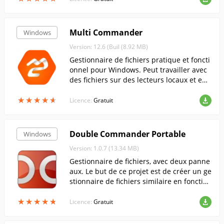
Multi Commander
Windows
Version: 12.6 (Buil (8.92 MB)
Gestionnaire de fichiers pratique et foncti
onnel pour Windows. Peut travailler avec
des fichiers sur des lecteurs locaux et en r
éseau, ainsi que sur un serveur FTP dista
★
★
★
★
★
★
★
★
★
★
nt.
Licence:
Gratuit
Double Commander Portable
Windows
Version: 1.0.7 (13.34 MB)
Gestionnaire de fichiers, avec deux panne
aux. Le but de ce projet est de créer un ge
stionnaire de fichiers similaire en fonction
nalité à Total Commander et compatible a
★
★
★
★
★
★
★
★
★
★
vec ses plugins.
Licence:
Gratuit