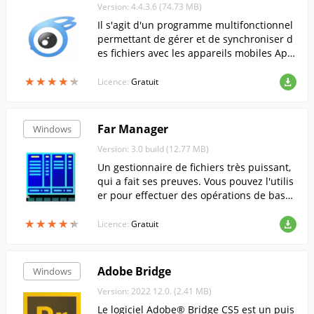
Version: 4.4.3.6 (74.73 MB)
Il s'agit d'un programme multifonctionnel
permettant de gérer et de synchroniser d
es fichiers avec les appareils mobiles Appl
e.
★
★
★
★
★
★
★
★
★
★
Licence:
Gratuit
Far Manager
Windows
Version: 3.0 build (12.77 MB)
Un gestionnaire de fichiers très puissant,
qui a fait ses preuves. Vous pouvez l'utilis
er pour effectuer des opérations de base
sur les fichiers, travailler avec des fichiers
★
★
★
★
★
★
★
★
★
★
situés sur un serveur FTP distant, et bien
Licence:
Gratuit
plus encore...
Adobe Bridge
Windows
Version: 2022 12.0. (2.41 MB)
Le logiciel Adobe® Bridge CS5 est un puis