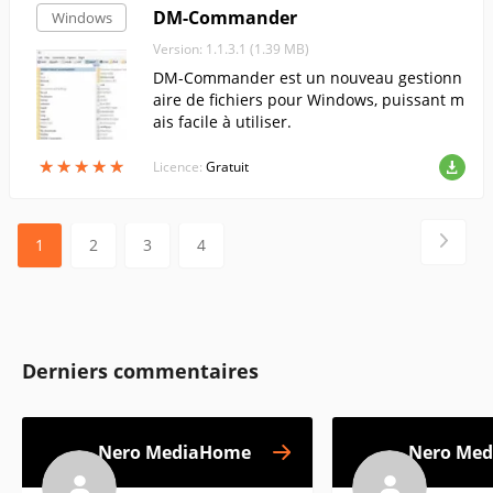
DM-Commander
Windows
Version: 1.1.3.1 (1.39 MB)
DM-Commander est un nouveau gestionn
aire de fichiers pour Windows, puissant m
ais facile à utiliser.
★
★
★
★
★
★
★
★
★
★
Licence:
Gratuit
1
2
3
4
Derniers commentaires
Nero MediaHome
Nero Me