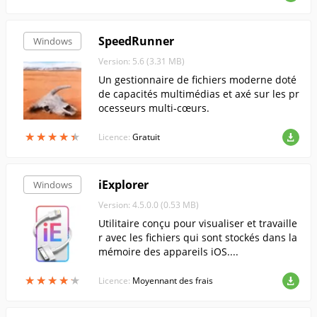
SpeedRunner
Windows
Version: 5.6 (3.31 MB)
Un gestionnaire de fichiers moderne doté
de capacités multimédias et axé sur les pr
ocesseurs multi-cœurs.
★
★
★
★
★
★
★
★
★
★
Licence:
Gratuit
iExplorer
Windows
Version: 4.5.0.0 (0.53 MB)
Utilitaire conçu pour visualiser et travaille
r avec les fichiers qui sont stockés dans la
mémoire des appareils iOS....
★
★
★
★
★
★
★
★
★
★
Licence:
Moyennant des frais