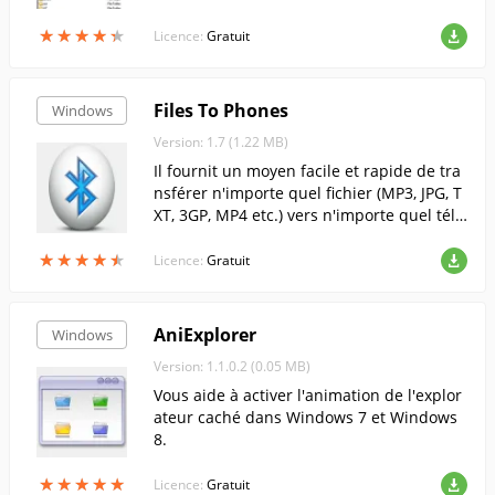
ffectue des opérations standard sur les fic
★
★
★
★
★
★
★
★
★
★
hiers. Le programme vous permet égalem
Licence:
Gratuit
ent de transférer et de gérer des fichiers
en utilisant le protocole ftp.
Files To Phones
Windows
Version: 1.7 (1.22 MB)
Il fournit un moyen facile et rapide de tra
nsférer n'importe quel fichier (MP3, JPG, T
XT, 3GP, MP4 etc.) vers n'importe quel télé
phone mobile, communicateur, ordinateu
★
★
★
★
★
★
★
★
★
★
r portable, netbook, PC en utilisant Blueto
Licence:
Gratuit
oth. Vous pouvez utiliser n'importe quel a
daptateur Bluetooth.
AniExplorer
Windows
Version: 1.1.0.2 (0.05 MB)
Vous aide à activer l'animation de l'explor
ateur caché dans Windows 7 et Windows
8.
★
★
★
★
★
★
★
★
★
★
Licence:
Gratuit