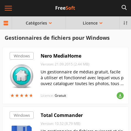
Catégories
Licence
Gestionnaires de fichiers pour Windows
Nero MediaHome
Windows
Version: 21.09.2015 (2.44 MB)
Un gestionnaire de médias gratuit, facile
à utiliser et fonctionnel avec lequel vous p
ouvez cataloguer toutes les photos, tous l
es fichiers audio et vidéo sur votre ordinat
★
★
★
★
★
★
★
★
★
★
eur.
Licence:
Gratuit
Total Commander
Windows
Version: 10.52 (8.79 MB)