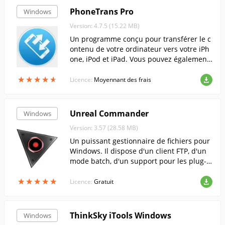
PhoneTrans Pro
Windows
Version: 4.7.5 (15.22 MB)
Un programme conçu pour transférer le c
ontenu de votre ordinateur vers votre iPh
one, iPod et iPad. Vous pouvez également
l'utiliser pour exporter des fichiers vers vo
★
★
★
★
★
★
★
★
★
★
tre bibliothèque iTunes.
Licence:
Moyennant des frais
Unreal Commander
Windows
Version: 3.57 (28.58 MB)
Un puissant gestionnaire de fichiers pour
Windows. Il dispose d'un client FTP, d'un
mode batch, d'un support pour les plug-i
ns, etc.
★
★
★
★
★
★
★
★
★
★
Licence:
Gratuit
ThinkSky iTools Windows
Windows