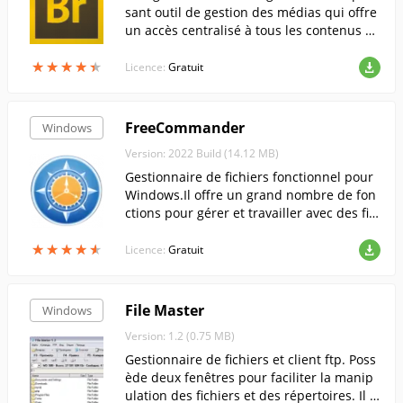
sant outil de gestion des médias qui offre
un accès centralisé à tous les contenus de
travail.....
★
★
★
★
★
★
★
★
★
★
Licence:
Gratuit
FreeCommander
Windows
Version: 2022 Build (14.12 MB)
Gestionnaire de fichiers fonctionnel pour
Windows.Il offre un grand nombre de fon
ctions pour gérer et travailler avec des fic
hiers, comparer et synchroniser des dossi
★
★
★
★
★
★
★
★
★
★
ers et bien plus encore.
Licence:
Gratuit
File Master
Windows
Version: 1.2 (0.75 MB)
Gestionnaire de fichiers et client ftp. Poss
ède deux fenêtres pour faciliter la manip
ulation des fichiers et des répertoires. Il e