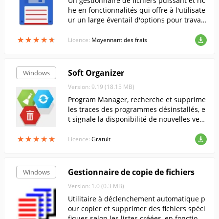
Un gestionnaire de fichiers puissant et ric
he en fonctionnalités qui offre à l'utilisate
ur un large éventail d'options pour travaill
er avec des fichiers et des dossiers.
★
★
★
★
★
★
★
★
★
★
Licence:
Moyennant des frais
Soft Organizer
Windows
Version: 9.19 (18.15 MB)
Program Manager, recherche et supprime
les traces des programmes désinstallés, e
t signale la disponibilité de nouvelles vers
ions. Il dispose d'un classement intégré q
★
★
★
★
★
★
★
★
★
★
ui vous permet de trouver et de supprime
Licence:
Gratuit
r les applications inutiles...
Gestionnaire de copie de fichiers
Windows
Version: 1.0 (0.3 MB)
Utilitaire à déclenchement automatique p
our copier et supprimer des fichiers spéci
fiques selon les listes créées, en fonction