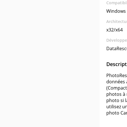
Compatibil
Windows
Architectu
x32/x64
Développe
DataResc
Descript
PhotoRes
données a
(Compact 
photos à 
photo si 
utilisez 
photo Can