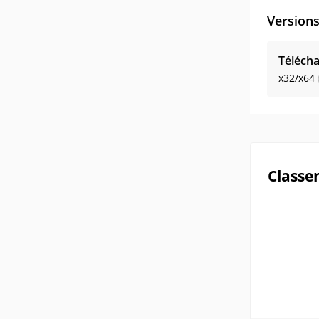
Version
Télécha
x32/x64
Classe