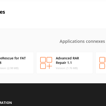
ues
Applications connexes
leRescue for FAT
Advanced RAR
8
Repair 1.1
rsion: (2.98 MB)
Version: (1.76 MB)
MATION