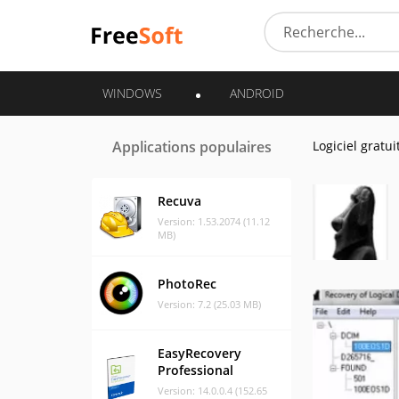
WINDOWS
ANDROID
Applications populaires
Logiciel gratui
Recuva
Version: 1.53.2074 (11.12
MB)
PhotoRec
Version: 7.2 (25.03 MB)
EasyRecovery
Professional
Version: 14.0.0.4 (152.65