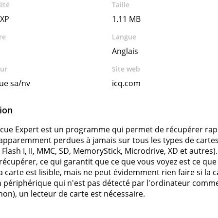
ité
Taille
 XP
1.11 MB
re
Langue
Anglais
ur
Site web
ue sa/nv
icq.com
ion
cue Expert est un programme qui permet de récupérer rap
pparemment perdues à jamais sur tous les types de cartes
Flash I, II, MMC, SD, MemoryStick, Microdrive, XD et autres)
récupérer, ce qui garantit que ce que vous voyez est ce qu
la carte est lisible, mais ne peut évidemment rien faire si la
un périphérique qui n'est pas détecté par l'ordinateur com
on), un lecteur de carte est nécessaire.