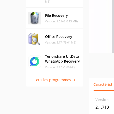
MB)
File Recovery
Version: 1.3.0.0 (0.75 MB)
Office Recovery
Version: 5.17 (79.64 MB)
Tenorshare UltData
WhatsApp Recovery
Version: 2.1.1 (1.86 MB)
Tous les programmes →
Caractérist
Version
2.1.713