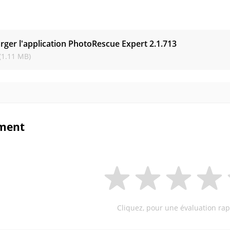
s
rger l'application PhotoRescue Expert
2.1.713
(1.11 MB)
ment
Cliquez, pour une évaluation rap